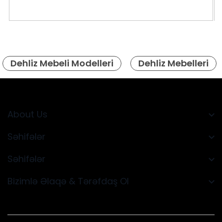
Dehliz Mebeli Modelleri
Dehliz Mebelleri
About Us
Səhifələr
Səhifələr
Bizimlə Əlaqə & Tərəfdaş Ol