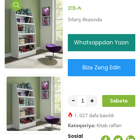
215 ₼
Media
Gallery
Sifariş Əsasında
Whatsappdan Yazın
Bizə Zəng Edin
-
+
Səbətə
At
1. 027 dəfə baxıldı
Kateqoriya:
Kitab rəfləri
Sosial