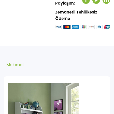
Facebook
Twitter
Link
Paylaşım:
Zəmanətli Təhlükəsiz
Ödəmə
Məlumat