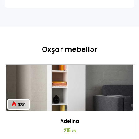
Oxşar mebellər
939
Adelina
215 ₼