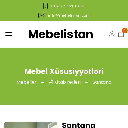
+994 77 384 13 14
info@mebelistan.com
Mebelistan
Menu
0
Hesab
Mebel Xüsusiyyətləri
Mebeller
🪑 Kitab rəfləri
Santana
Santana