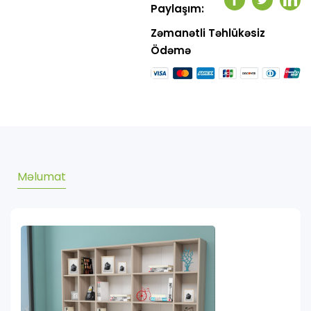
Facebook
Twitter
Link
Paylaşım:
Zəmanətli Təhlükəsiz
Ödəmə
Məlumat