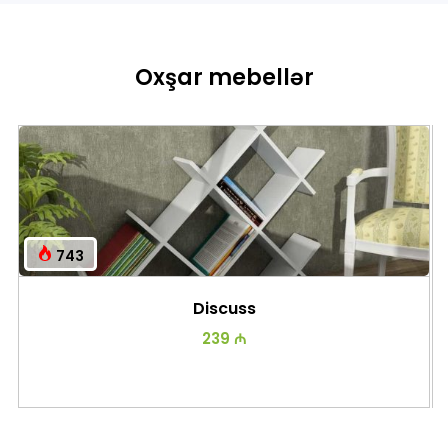
Oxşar mebellər
743
Discuss
239 ₼