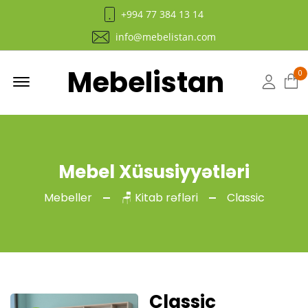
+994 77 384 13 14
info@mebelistan.com
Mebelistan
Menu
0
Hesab
Mebel Xüsusiyyətləri
Mebeller
🪑 Kitab rəfləri
Classic
Classic