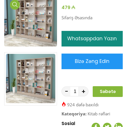
479 ₼
Media
Gallery
Sifariş Əsasında
Whatsappdan Yazın
Bizə Zəng Edin
-
+
Səbətə
At
924 dəfə baxıldı
Kateqoriya:
Kitab rəfləri
Sosial