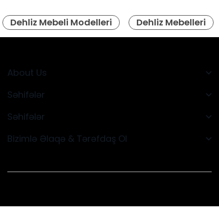
Dehliz Mebeli Modelleri
Dehliz Mebelleri
About Us
Səhifələr
Səhifələr
Bizimlə Əlaqə & Tərəfdaş Ol