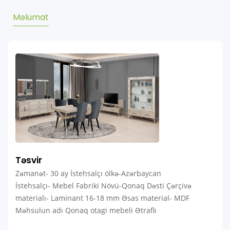
Məlumat
Təsvir
Zəmanət- 30 ay İstehsalçı ölkə-Azərbaycan
İstehsalçı- Mebel Fabriki Növü-Qonaq Dəsti Çərçivə
materialı- Laminant 16-18 mm Əsas material- MDF
Məhsulun adı Qonaq otagi mebeli Ətraflı