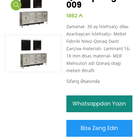
009
Media
1862 ₼
Gallery
Zəmanət- 30 ay İstehsalçı ölkə-
Azərbaycan İstehsalçı- Mebel
Fabriki Növü-Qonaq Dəsti
Çərçivə materialı- Laminant 16-
18 mm Əsas material- MDF
Məhsulun adı Qonaq otagi
mebeli Ətraflı
Sifariş Əsasında
Whatsappdan Yazın
Bizə Zəng Edin