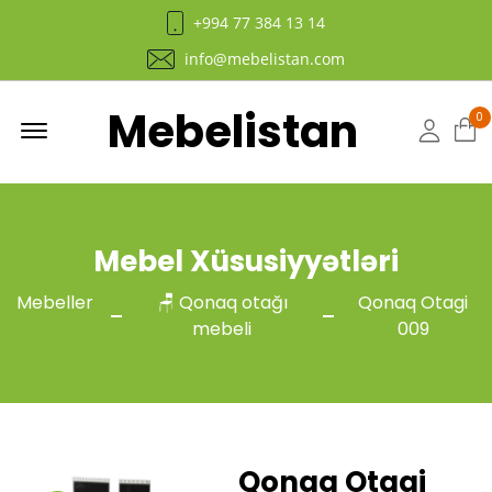
+994 77 384 13 14
info@mebelistan.com
Mebelistan
Menu
0
Hesab
Mebel Xüsusiyyətləri
Mebeller
🪑 Qonaq otağı
Qonaq Otagi
mebeli
009
Qonaq Otagi