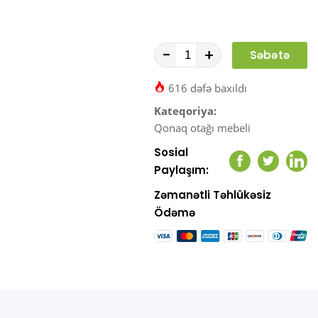
-
+
Səbətə
At
616 dəfə baxıldı
Kateqoriya:
Qonaq otağı mebeli
Sosial
Facebook
Twitter
Link
Paylaşım:
Zəmanətli Təhlükəsiz
Ödəmə