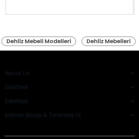
Dehliz Mebeli Modelleri
Dehliz Mebelleri
About Us
Səhifələr
Səhifələr
Bizimlə Əlaqə & Tərəfdaş Ol