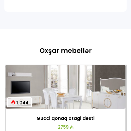
Oxşar mebellər
1. 244
Gucci qonaq otagi desti
2759 ₼