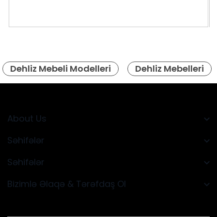
Dehliz Mebeli Modelleri
Dehliz Mebelleri
About Us
Səhifələr
Səhifələr
Bizimlə Əlaqə & Tərəfdaş Ol