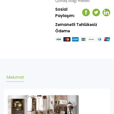
Qonaq otağı mebeli
Sosial
Facebook
Twitter
Link
Paylaşım:
Zəmanətli Təhlükəsiz
Ödəmə
Məlumat