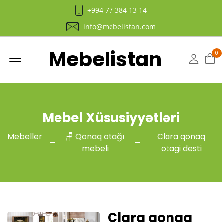
+994 77 384 13 14
info@mebelistan.com
Mebelistan
Menu
0
Hesab
Mebel Xüsusiyyətləri
Mebeller
🪑 Qonaq otağı
Clara qonaq
mebeli
otagi desti
Clara qonaq