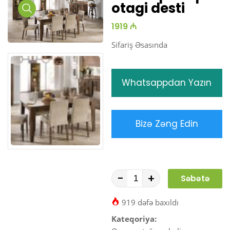
otagi desti
Media
1919 ₼
Gallery
Sifariş Əsasında
Whatsappdan Yazın
Bizə Zəng Edin
-
+
Səbətə
At
919 dəfə baxıldı
Kateqoriya: