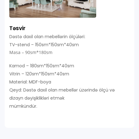
Təsvir
Dəstə daxil olan mebellərin ölçüləri:
TV-stend – 150sm*150sm*40sm
Masa – 90sm*180sm
Kamod – 180sm*150sm*40sm
Vitrin – 120sm*150sm*40sm
Material: MDF-boya
Qeyd: Dəstə daxil olan mebellər üzərində ölçü və
dizayn dəyişiklikləri etmək
mümkündür.