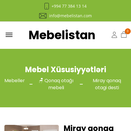
+994 77 384 13 14
info@mebelistan.com
Mebelistan
Menu
0
Hesab
Mebel Xüsusiyyətləri
Mebeller
🪑 Qonaq otağı
Miray qonaq
mebeli
otagi desti
Miray qonaq