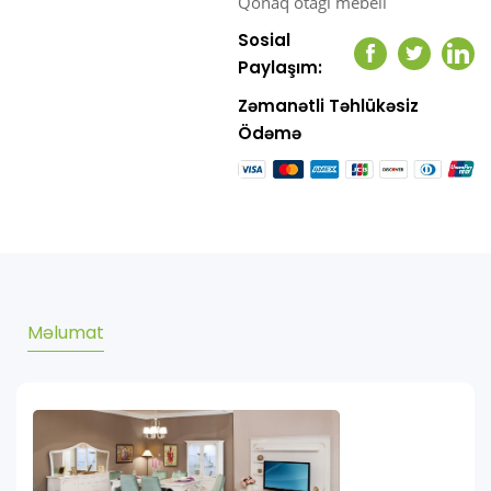
Qonaq otağı mebeli
Sosial
Facebook
Twitter
Link
Paylaşım:
Zəmanətli Təhlükəsiz
Ödəmə
Məlumat