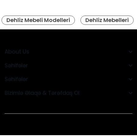
Dehliz Mebeli Modelleri
Dehliz Mebelleri
About Us
Səhifələr
Səhifələr
Bizimlə Əlaqə & Tərəfdaş Ol