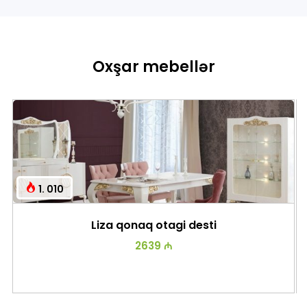
Oxşar mebellər
1. 010
Liza qonaq otagi desti
2639 ₼