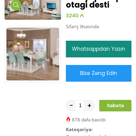
otagi desti
Media
3240 ₼
Gallery
Sifariş Əsasında
Whatsappdan Yazın
Bizə Zəng Edin
-
+
Səbətə
At
878 dəfə baxıldı
Kateqoriya: