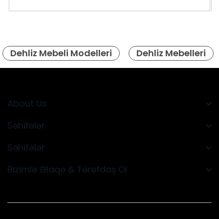
Dehliz Mebeli Modelleri
Dehliz Mebelleri
About Us
Səhifələr
Səhifələr
Bizimlə Əlaqə & Tərəfdaş Ol