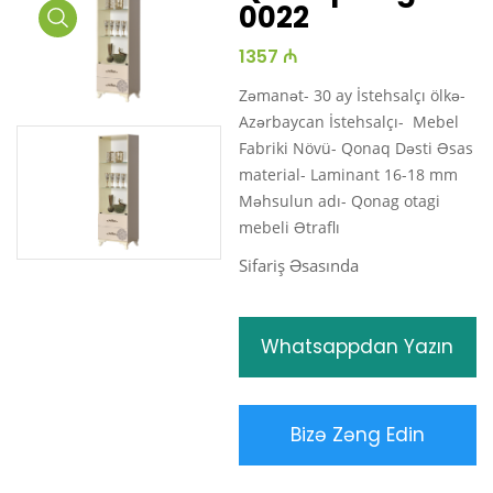
0022
Media
1357 ₼
Gallery
Zəmanət- 30 ay İstehsalçı ölkə-
Azərbaycan İstehsalçı- Mebel
Fabriki Növü- Qonaq Dəsti Əsas
material- Laminant 16-18 mm
Məhsulun adı- Qonag otagi
mebeli Ətraflı
Sifariş Əsasında
Whatsappdan Yazın
Bizə Zəng Edin