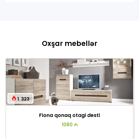
Oxşar mebellər
1. 323
Fiona qonaq otagi desti
1080 ₼