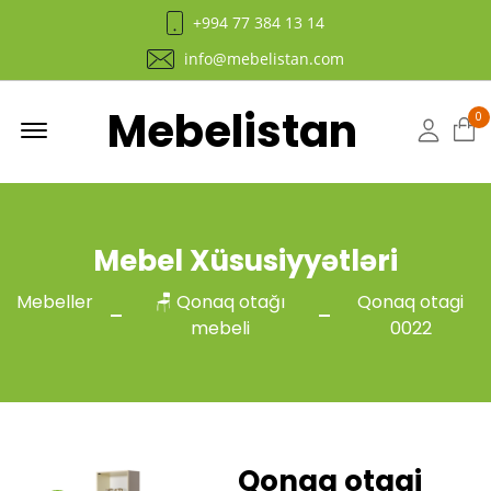
+994 77 384 13 14
info@mebelistan.com
Mebelistan
Menu
0
Hesab
Mebel Xüsusiyyətləri
Mebeller
🪑 Qonaq otağı
Qonaq otagi
mebeli
0022
Qonaq otagi