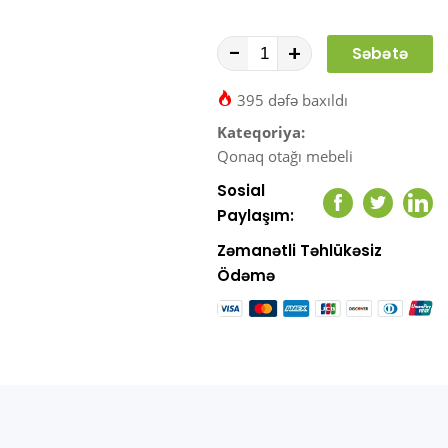
-
+
Səbətə
At
395 dəfə baxıldı
Kateqoriya:
Qonaq otağı mebeli
Sosial
Facebook
Twitter
Link
Paylaşım:
Zəmanətli Təhlükəsiz
Ödəmə