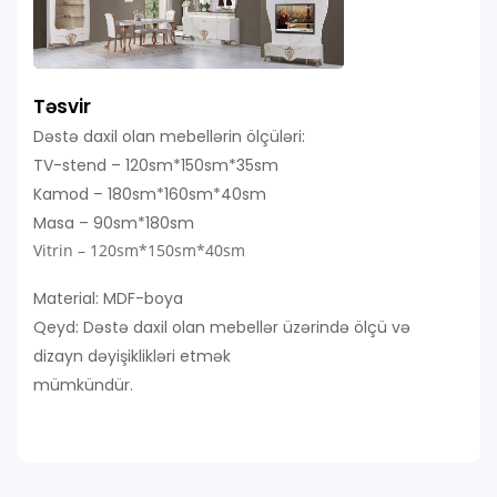
Təsvir
Dəstə daxil olan mebellərin ölçüləri:
TV-stend – 120sm*150sm*35sm
Kamod – 180sm*160sm*40sm
Masa – 90sm*180sm
Vitrin – 120sm*150sm*40sm
Material: MDF-boya
Qeyd: Dəstə daxil olan mebellər üzərində ölçü və
dizayn dəyişiklikləri etmək
mümkündür.