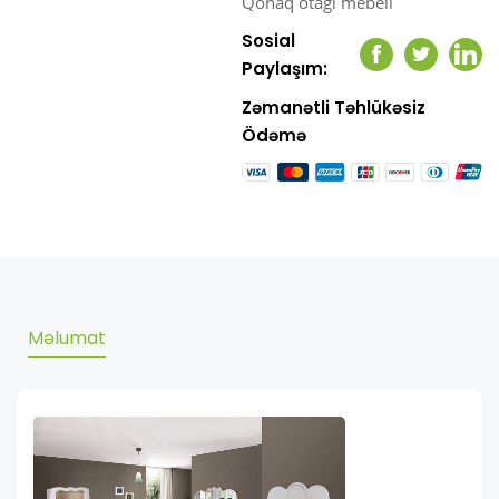
Qonaq otağı mebeli
Sosial
Facebook
Twitter
Link
Paylaşım:
Zəmanətli Təhlükəsiz
Ödəmə
Məlumat