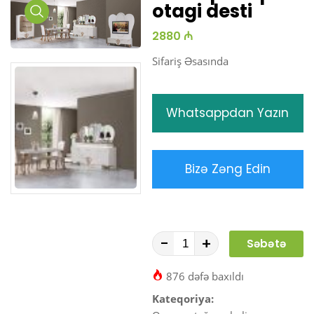
otagi desti
Media
2880 ₼
Gallery
Sifariş Əsasında
Whatsappdan Yazın
Bizə Zəng Edin
-
+
Səbətə
At
876 dəfə baxıldı
Kateqoriya: