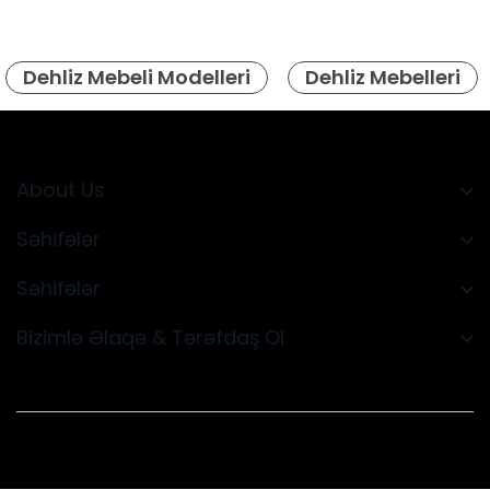
Dehliz Mebeli Modelleri
Dehliz Mebelleri
About Us
Səhifələr
Səhifələr
Bizimlə Əlaqə & Tərəfdaş Ol