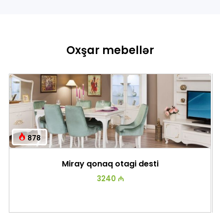
Oxşar mebellər
878
Miray qonaq otagi desti
3240 ₼