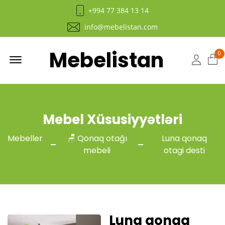
+994 77 384 13 14
info@mebelistan.com
Mebelistan
Menu
0
Hesab
Mebel Xüsusiyyətləri
Mebeller
🪑 Qonaq otağı
Luna qonaq
mebeli
otagi desti
Luna qonaq