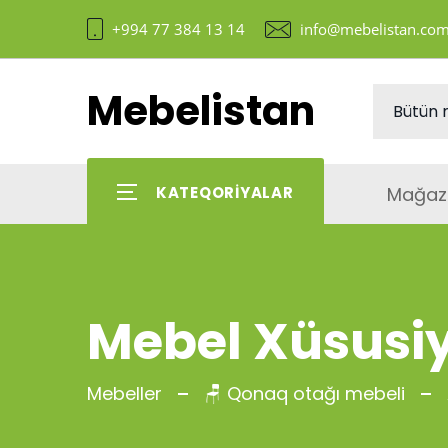
+994 77 384 13 14
info@mebelistan.co
Mebelistan
Mağaz
KATEQORIYALAR
Mebel Xüsusiy
Mebeller
🪑 Qonaq otağı mebeli