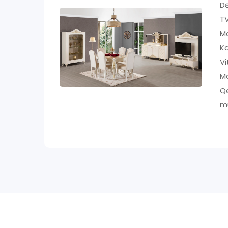
Də
T
M
K
V
Ma
Qe
m