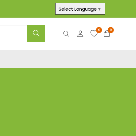
Select Language
▼
0
0
Axtar
Hesabım