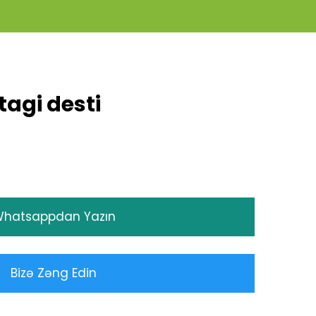
agi desti
hatsappdan Yazın
Bizə Zəng Edin