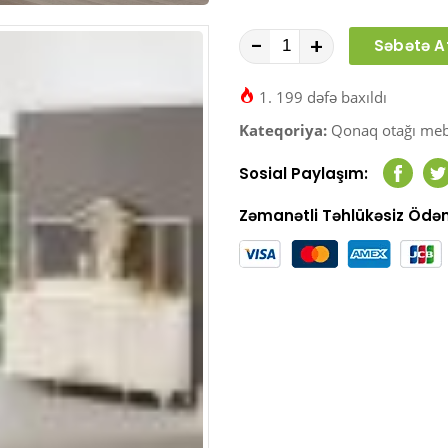
-
+
Səbətə A
1. 199 dəfə baxıldı
Kateqoriya:
Qonaq otağı meb
Sosial Paylaşım:
Faceb
T
Zəmanətli Təhlükəsiz Öd