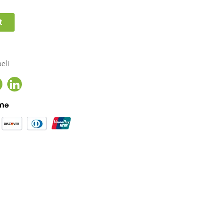
t
eli
ook
witter
Linkedin
əmə