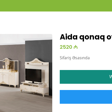
Aida qonaq ot
2520 ₼
Sifariş Əsasında
W