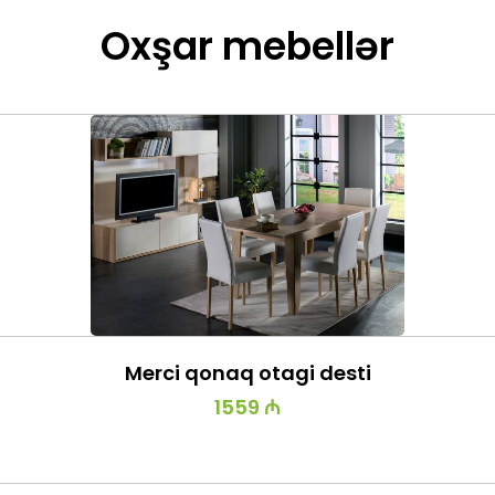
Oxşar mebellər
Merci qonaq otagi desti
1559 ₼