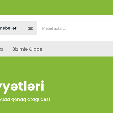
m
a
Bizimlə Əlaqə
yətləri
Aida qonaq otagi desti