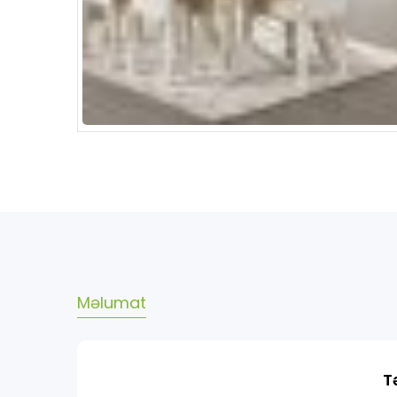
Məlumat
T