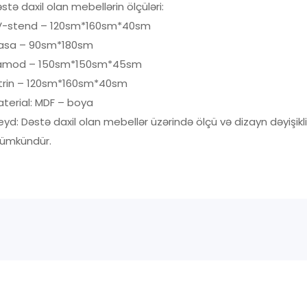
stə daxil olan mebellərin ölçüləri:
V-stend – 120sm*160sm*40sm
asa – 90sm*180sm
amod – 150sm*150sm*45sm
itrin – 120sm*160sm*40sm
terial: MDF – boya
yd: Dəstə daxil olan mebellər üzərində ölçü və dizayn dəyişikl
ümkündür.