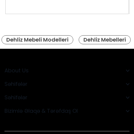
Dehliz Mebeli Modelleri
Dehliz Mebelleri
About Us
Səhifələr
Səhifələr
Bizimlə Əlaqə & Tərəfdaş Ol