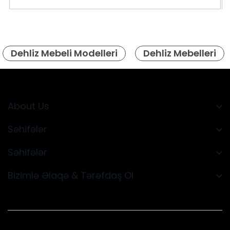
Dehliz Mebeli Modelleri
Dehliz Mebelleri
About Us
Səhifələr
Səhifələr
Bizimlə Əlaqə & Tərəfdaş Ol