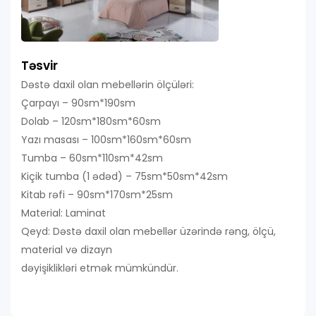
Təsvir
Dəstə daxil olan mebellərin ölçüləri:
Çarpayı – 90sm*190sm
Dolab – 120sm*180sm*60sm
Yazı masası – 100sm*160sm*60sm
Tumba – 60sm*110sm*42sm
Kiçik tumba (1 ədəd) – 75sm*50sm*42sm
Kitab rəfi – 90sm*170sm*25sm
Material: Laminat
Qeyd: Dəstə daxil olan mebellər üzərində rəng, ölçü,
material və dizayn
dəyişiklikləri etmək mümkündür.