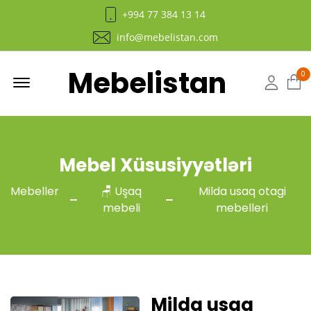
+994 77 384 13 14
info@mebelistan.com
Mebelistan
Menu
0
Hesab
Mebel Xüsusiyyətləri
Mebeller
🪑 Uşaq
Milda usaq otagi
mebeli
mebelleri
Milda usaq