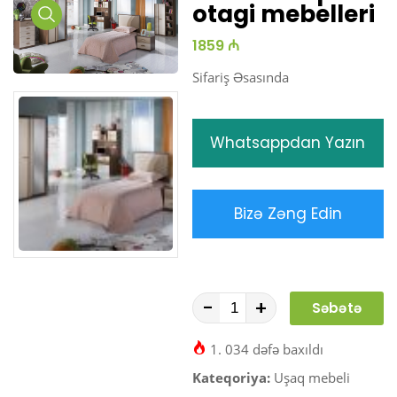
otagi mebelleri
Media
1859 ₼
Gallery
Sifariş Əsasında
Whatsappdan Yazın
Bizə Zəng Edin
-
+
Səbətə
At
1. 034 dəfə baxıldı
Kateqoriya:
Uşaq mebeli