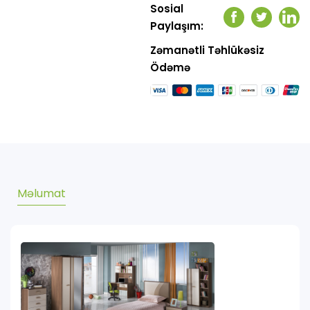
Sosial
Facebook
Twitter
Link
Paylaşım:
Zəmanətli Təhlükəsiz
Ödəmə
Məlumat