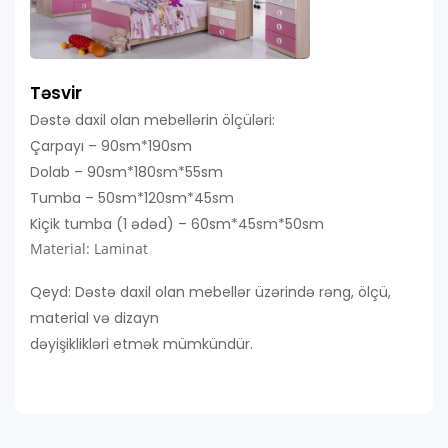
Təsvir
Dəstə daxil olan mebellərin ölçüləri:
Çarpayı – 90sm*190sm
Dolab – 90sm*180sm*55sm
Tumba – 50sm*120sm*45sm
Kiçik tumba (1 ədəd) – 60sm*45sm*50sm
Material: Laminat
Qeyd: Dəstə daxil olan mebellər üzərində rəng, ölçü,
material və dizayn
dəyişiklikləri etmək mümkündür.