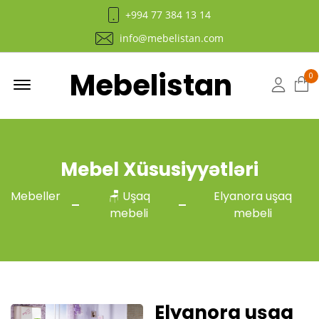
+994 77 384 13 14
info@mebelistan.com
Mebelistan
Menu
0
Hesab
Mebel Xüsusiyyətləri
Mebeller
🪑 Uşaq
Elyanora uşaq
mebeli
mebeli
Elyanora uşaq