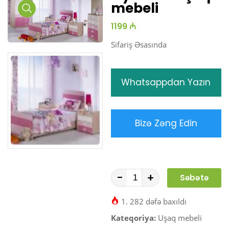
mebeli
Media
1199 ₼
Gallery
Sifariş Əsasında
Whatsappdan Yazın
Bizə Zəng Edin
-
+
Səbətə
At
1. 282 dəfə baxıldı
Kateqoriya:
Uşaq mebeli