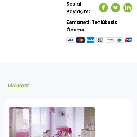
Sosial
Facebook
Twitter
Link
Paylaşım:
Zəmanətli Təhlükəsiz
Ödəmə
Məlumat