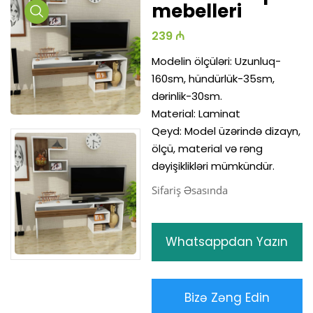
mebelleri
Media
239 ₼
Gallery
Modelin ölçüləri: Uzunluq-
160sm, hündürlük-35sm,
dərinlik-30sm.
Material: Laminat
Qeyd: Model üzərində dizayn,
ölçü, material və rəng
dəyişiklikləri mümkündür.
Sifariş Əsasında
Whatsappdan Yazın
Bizə Zəng Edin