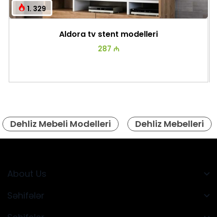
1. 329
Aldora tv stent modelleri
287 ₼
Dehliz Mebeli Modelleri
Dehliz Mebelleri
About Us
Səhifələr