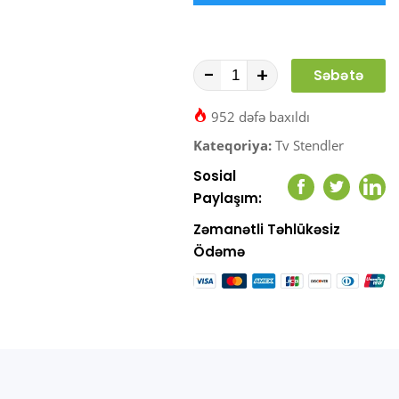
-
+
Səbətə
At
952 dəfə baxıldı
Kateqoriya:
Tv Stendler
Sosial
Facebook
Twitter
Link
Paylaşım:
Zəmanətli Təhlükəsiz
Ödəmə