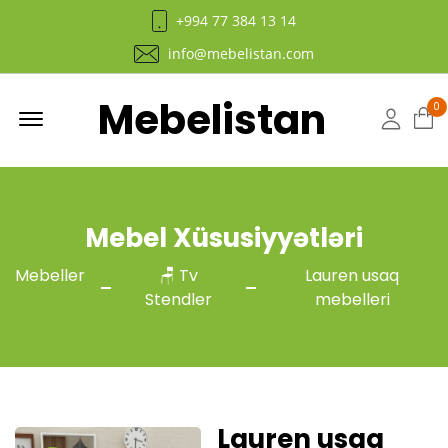
+994 77 384 13 14
info@mebelistan.com
Mebelistan
Menu
0
Hesab
Mebel Xüsusiyyətləri
Mebeller
🪑 Tv
Lauren usaq
Stendler
mebelleri
Lauren usaq