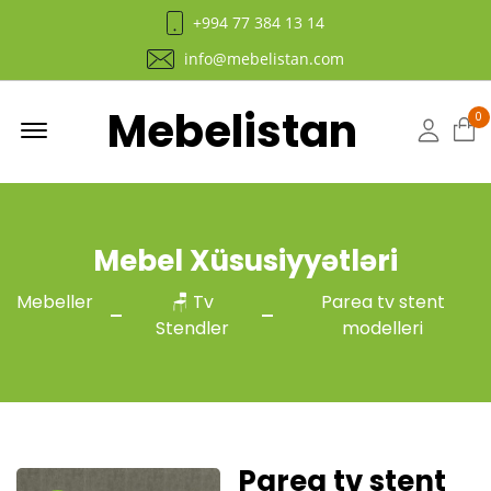
+994 77 384 13 14
info@mebelistan.com
Mebelistan
Menu
0
Hesab
Mebel Xüsusiyyətləri
Mebeller
🪑 Tv
Parea tv stent
Stendler
modelleri
Parea tv stent