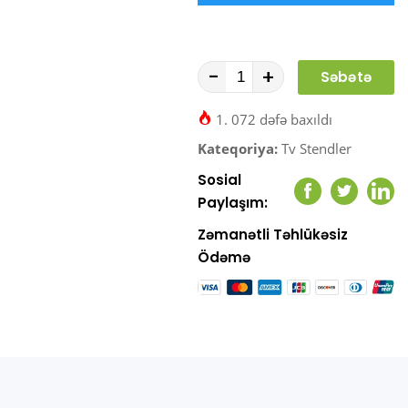
-
+
Səbətə
At
1. 072 dəfə baxıldı
Kateqoriya:
Tv Stendler
Sosial
Facebook
Twitter
Link
Paylaşım:
Zəmanətli Təhlükəsiz
Ödəmə