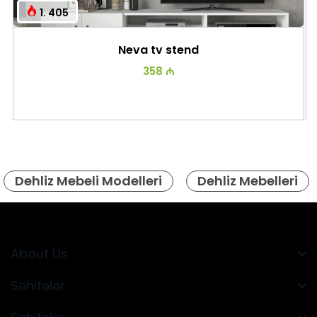
1. 405
Neva tv stend
358 ₼
Dehliz Mebeli Modelleri
Dehliz Mebelleri
About Us
Səhifələr