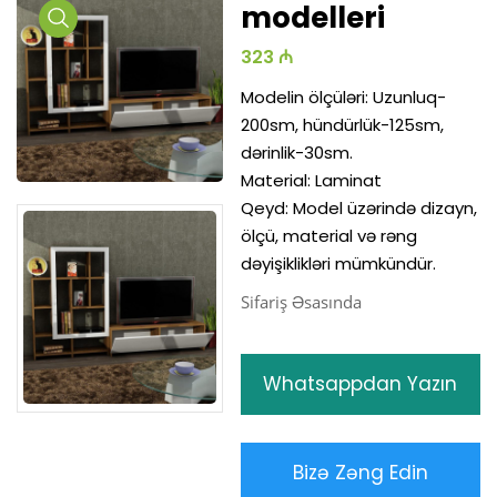
modelleri
Media
323 ₼
Gallery
Modelin ölçüləri: Uzunluq-
200sm, hündürlük-125sm,
dərinlik-30sm.
Material: Laminat
Qeyd: Model üzərində dizayn,
ölçü, material və rəng
dəyişiklikləri mümkündür.
Sifariş Əsasında
Whatsappdan Yazın
Bizə Zəng Edin