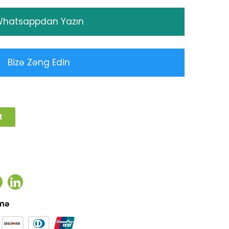
hatsappdan Yazın
Bizə Zəng Edin
t
ook
witter
Linkedin
əmə