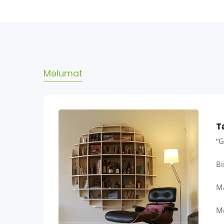
Məlumat
T
“G
Bi
Ma
Mo