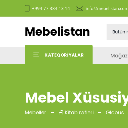
+994 77 384 13 14
info@mebelistan.co
Mebelistan
Mağaz
KATEQORIYALAR
Mebel Xüsusiy
Mebeller
🪑 Kitab rəfləri
Globus