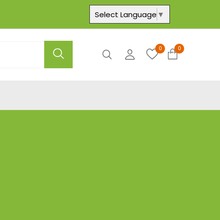
Select Language
▼
0
0
Axtar
Hesabım