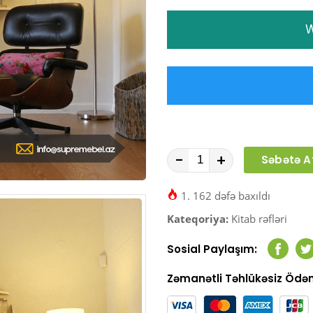
W
-
+
Səbətə A
1. 162 dəfə baxıldı
Kateqoriya:
Kitab rəfləri
Sosial Paylaşım:
Faceb
T
Zəmanətli Təhlükəsiz Öd