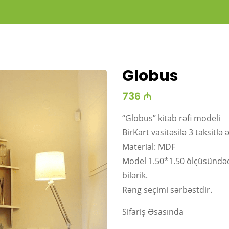
Globus
736 ₼
“Globus” kitab rəfi modeli
BirKart vasitəsilə 3 taksitlə 
Material: MDF
Model 1.50*1.50 ölçüsündəd
bilərik.
Rəng seçimi sərbəstdir.
Sifariş Əsasında