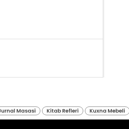
938
Jurnal Masasi
Kitab Refleri
Kuxna Mebeli