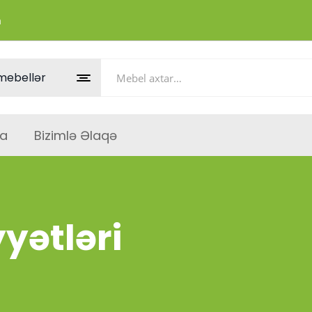
m
a
Bizimlə Əlaqə
yətləri