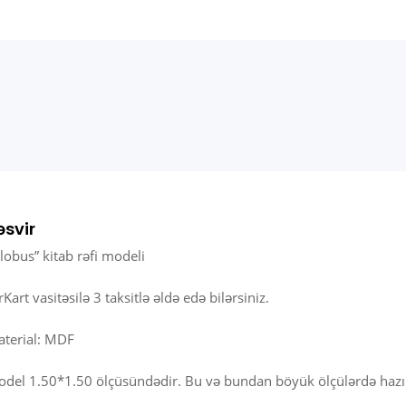
əsvir
lobus” kitab rəfi modeli
rKart vasitəsilə 3 taksitlə əldə edə bilərsiniz.
terial: MDF
del 1.50*1.50 ölçüsündədir. Bu və bundan böyük ölçülərdə hazırl