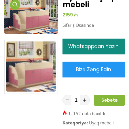
mebeli
Media
2159 ₼
Gallery
Sifariş Əsasında
Whatsappdan Yazın
Bizə Zəng Edin
-
+
Səbətə
At
1. 152 dəfə baxıldı
Kateqoriya:
Uşaq mebeli