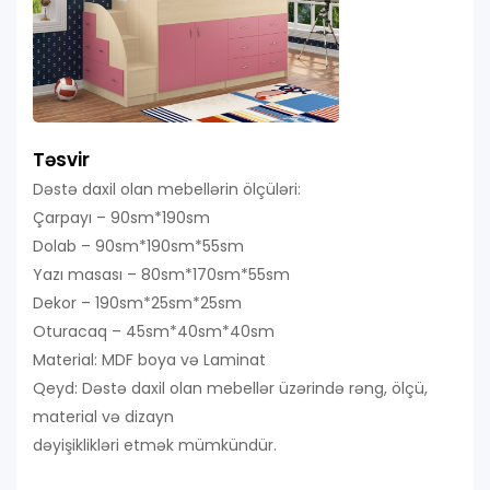
Təsvir
Dəstə daxil olan mebellərin ölçüləri:
Çarpayı – 90sm*190sm
Dolab – 90sm*190sm*55sm
Yazı masası – 80sm*170sm*55sm
Dekor – 190sm*25sm*25sm
Oturacaq – 45sm*40sm*40sm
Material: MDF boya və Laminat
Qeyd: Dəstə daxil olan mebellər üzərində rəng, ölçü,
material və dizayn
dəyişiklikləri etmək mümkündür.