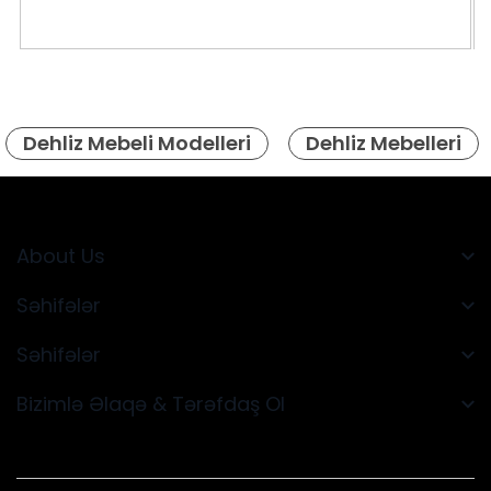
Dehliz Mebeli Modelleri
Dehliz Mebelleri
About Us
Səhifələr
Səhifələr
Bizimlə Əlaqə & Tərəfdaş Ol