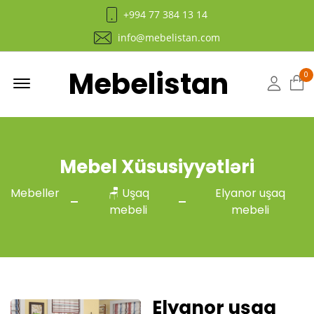
+994 77 384 13 14
info@mebelistan.com
Mebelistan
Menu
0
Hesab
Mebel Xüsusiyyətləri
Mebeller
🪑 Uşaq
Elyanor uşaq
mebeli
mebeli
Elyanor uşaq