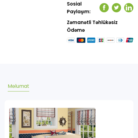
Sosial
Facebook
Twitter
Link
Paylaşım:
Zəmanətli Təhlükəsiz
Ödəmə
Məlumat