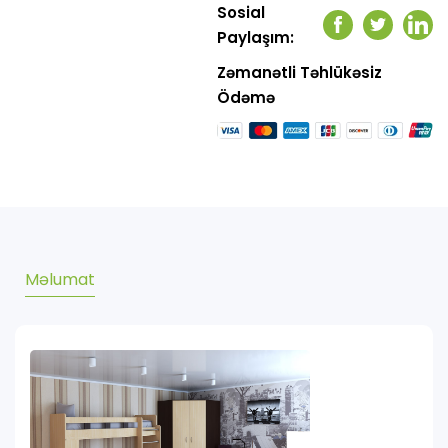
Sosial
Facebook
Twitter
Link
Paylaşım:
Zəmanətli Təhlükəsiz
Ödəmə
Məlumat