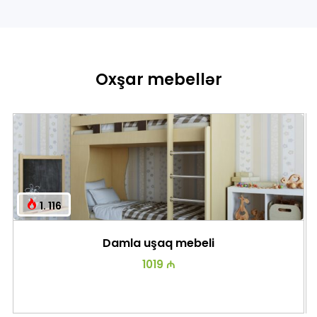
Oxşar mebellər
1. 116
Damla uşaq mebeli
1019 ₼