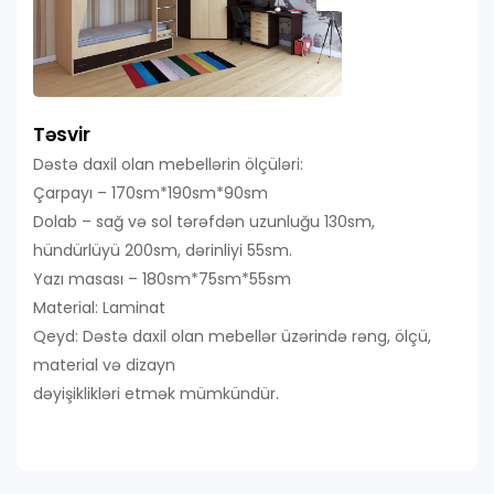
Təsvir
Dəstə daxil olan mebellərin ölçüləri:
Çarpayı – 170sm*190sm*90sm
Dolab – sağ və sol tərəfdən uzunluğu 130sm,
hündürlüyü 200sm, dərinliyi 55sm.
Yazı masası – 180sm*75sm*55sm
Material: Laminat
Qeyd: Dəstə daxil olan mebellər üzərində rəng, ölçü,
material və dizayn
dəyişiklikləri etmək mümkündür.