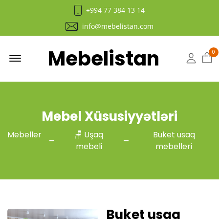
+994 77 384 13 14
info@mebelistan.com
Mebelistan
Menu
0
Hesab
Mebel Xüsusiyyətləri
Mebeller
🪑 Uşaq
Buket usaq
mebeli
mebelleri
Buket usaq