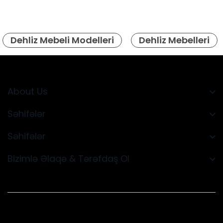
Dehliz Mebeli Modelleri
Dehliz Mebelleri
About Us
Səhifələr
Səhifələr
Bizimlə Əlaqə & Tərəfdaş Ol