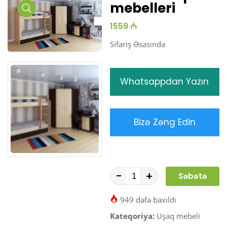
mebelleri
Media
1559 ₼
Gallery
Sifariş Əsasında
Whatsappdan Yazın
Bizə Zəng Edin
-
+
Səbətə
At
949 dəfə baxıldı
Kateqoriya:
Uşaq mebeli