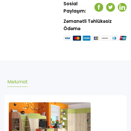
Sosial
Facebook
Twitter
Link
Paylaşım:
Zəmanətli Təhlükəsiz
Ödəmə
Məlumat