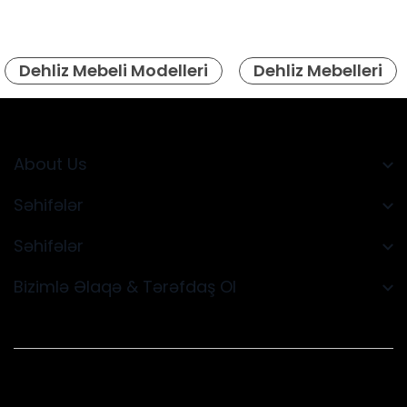
Dehliz Mebeli Modelleri
Dehliz Mebelleri
About Us
Səhifələr
Səhifələr
Bizimlə Əlaqə & Tərəfdaş Ol