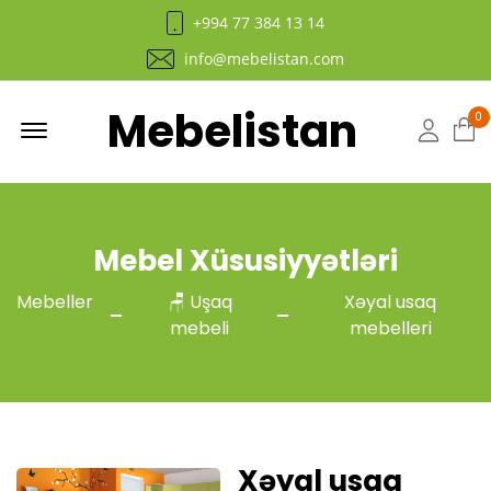
+994 77 384 13 14
info@mebelistan.com
Mebelistan
Menu
0
Hesab
Mebel Xüsusiyyətləri
Mebeller
🪑 Uşaq
Xəyal usaq
mebeli
mebelleri
Xəyal usaq