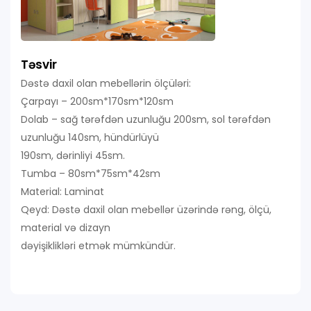
Təsvir
Dəstə daxil olan mebellərin ölçüləri:
Çarpayı – 200sm*170sm*120sm
Dolab – sağ tərəfdən uzunluğu 200sm, sol tərəfdən
uzunluğu 140sm, hündürlüyü
190sm, dərinliyi 45sm.
Tumba – 80sm*75sm*42sm
Material: Laminat
Qeyd: Dəstə daxil olan mebellər üzərində rəng, ölçü,
material və dizayn
dəyişiklikləri etmək mümkündür.