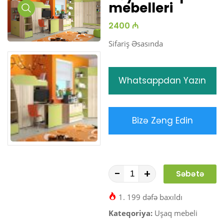
mebelleri
Media
2400 ₼
Gallery
Sifariş Əsasında
Whatsappdan Yazın
Bizə Zəng Edin
-
+
Səbətə
At
1. 199 dəfə baxıldı
Kateqoriya:
Uşaq mebeli