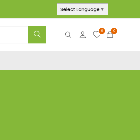
Select Language
▼
0
0
Axtar
Hesabım