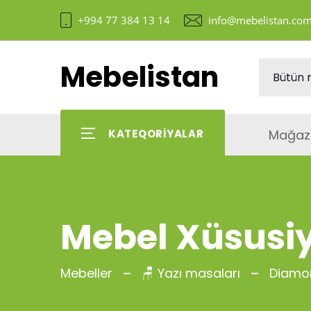
+994 77 384 13 14
info@mebelistan.co
Mebelistan
Mağaz
KATEQORIYALAR
Mebel Xüsusiy
Mebeller
🪑 Yazı masaları
Diamo