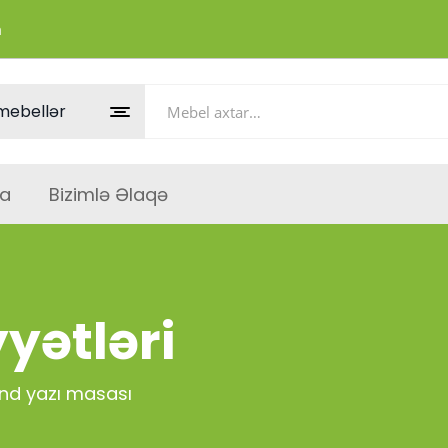
m
a
Bizimlə Əlaqə
yətləri
nd yazı masası