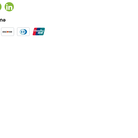
ook
witter
Linkedin
əmə