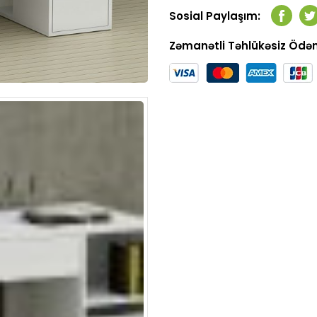
Sosial Paylaşım:
Faceb
T
Zəmanətli Təhlükəsiz Öd