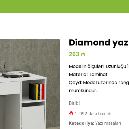
Diamond yaz
263 ₼
Media
Gallery
Modelin ölçüləri: Uzunluğu
Material: Laminat
Qeyd: Model üzərində rəng, 
mümkündür.
Bitib!
1. 092 dəfə baxıldı
Kateqoriya:
Yazı masaları