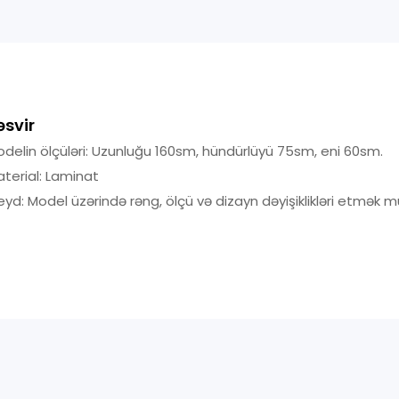
əsvir
delin ölçüləri: Uzunluğu 160sm, hündürlüyü 75sm, eni 60sm.
terial: Laminat
yd: Model üzərində rəng, ölçü və dizayn dəyişiklikləri etmək