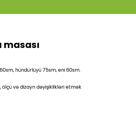
ı masası
 160sm, hündürlüyü 75sm, eni 60sm.
ölçü və dizayn dəyişiklikləri etmək