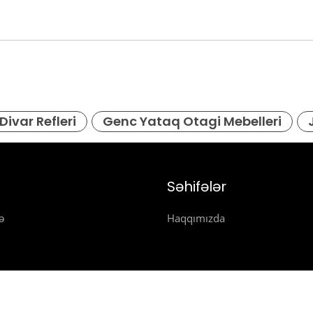
Divar Refleri
Genc Yataq Otagi Mebelleri
Səhifələr
ə
Haqqımızda