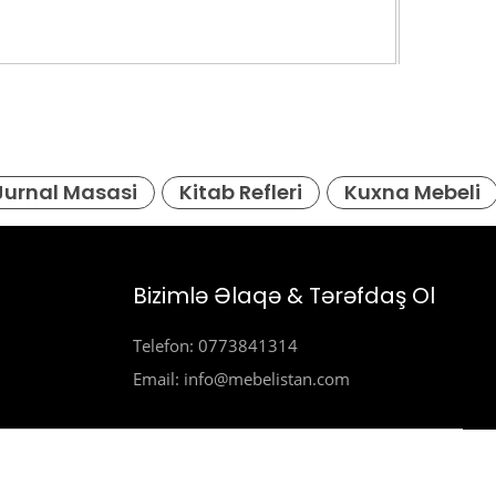
Jurnal Masasi
Kitab Refleri
Kuxna Mebeli
Bizimlə Əlaqə & Tərəfdaş Ol
Telefon: 0773841314
Email: info@mebelistan.com