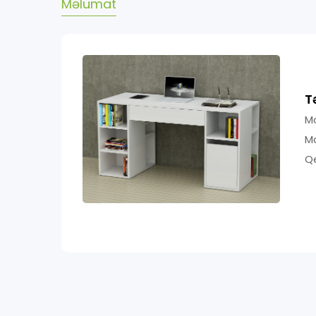
Məlumat
T
Mo
Ma
Qe