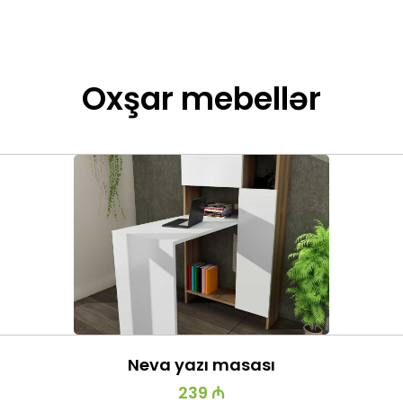
Oxşar mebellər
Neva yazı masası
239 ₼