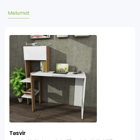
Məlumat
Təsvir