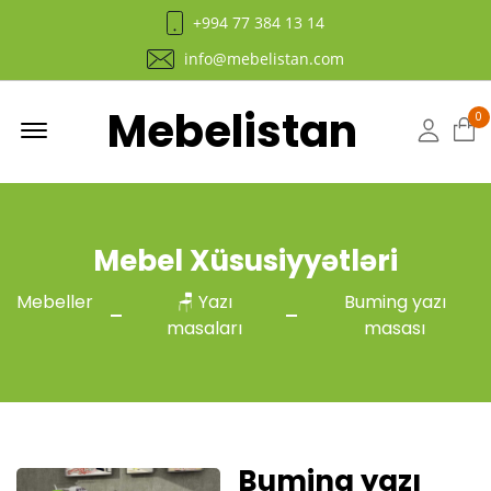
+994 77 384 13 14
info@mebelistan.com
Mebelistan
Menu
0
Hesab
Mebel Xüsusiyyətləri
Mebeller
🪑 Yazı
Buming yazı
masaları
masası
Buming yazı