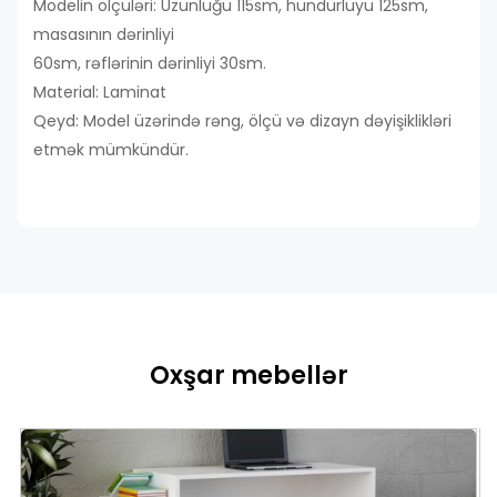
Modelin ölçüləri: Uzunluğu 115sm, hündürlüyü 125sm,
masasının dərinliyi
60sm, rəflərinin dərinliyi 30sm.
Material: Laminat
Qeyd: Model üzərində rəng, ölçü və dizayn dəyişiklikləri
etmək mümkündür.
Oxşar mebellər