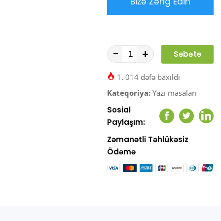
Bizə Zəng Edin
-
+
Səbətə
At
1. 014 dəfə baxıldı
Kateqoriya:
Yazı masaları
Sosial
Facebook
Twitter
Link
Paylaşım:
Zəmanətli Təhlükəsiz
Ödəmə