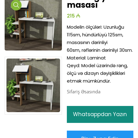
masası
Media
Media
215 ₼
Gallery
Gallery
Modelin ölçüləri: Uzunluğu
115sm, hündürlüyü 125sm,
masasının dərinliyi
60sm, rəflərinin dərinliyi 30sm.
Material: Laminat
Qeyd: Model üzərində rəng,
ölçü və dizayn dəyişiklikləri
etmək mümkündür.
Sifariş Əsasında
Whatsappdan Yazın