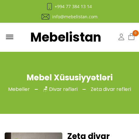
+994 77 384 13 14
info@mebelistan.com
Mebelistan
Menu
0
Hesab
Mebel Xüsusiyyətləri
Mebeller
🪑 Divar rəfləri
Zeta divar refleri
Zeta divar