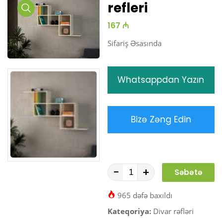
refleri
Media
167 ₼
Gallery
Sifariş Əsasında
Whatsappdan Yazın
Bizə Zəng Edin
-
+
Səbətə
At
965 dəfə baxıldı
Kateqoriya:
Divar rəfləri