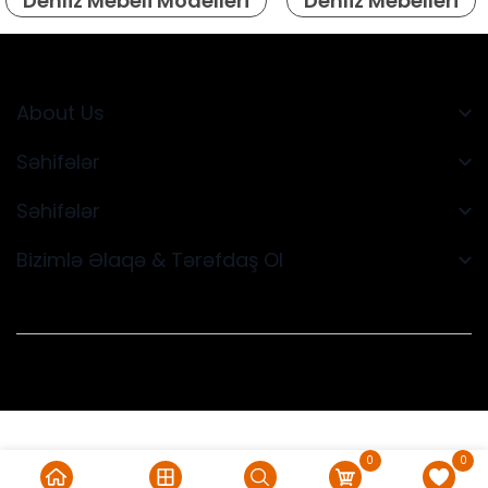
Dehliz Mebeli Modelleri
Dehliz Mebelleri
About Us
Səhifələr
Səhifələr
Bizimlə Əlaqə & Tərəfdaş Ol
0
0