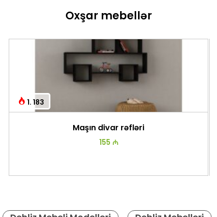
Oxşar mebellər
1. 183
Maşın divar rəfləri
155 ₼