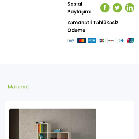
Sosial
Facebook
Twitter
Link
Paylaşım:
Zəmanətli Təhlükəsiz
Ödəmə
Məlumat