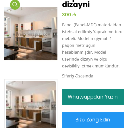
dizayni
Media
300 ₼
Gallery
Panel (Panel-MDF) materialdan
istehsal edilmiş Yaprak metbex
mebeli. Modelin qiyməti 1
paqon metr üçün
hesablanmışdır. Model
üzərində dizayn və ölçü
dəyişikliyi etmək mümkündür.
Sifariş Əsasında
Whatsappdan Yazın
Bizə Zəng Edin