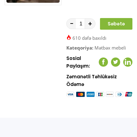
-
+
Səbətə
At
610 dəfə baxıldı
Kateqoriya:
Mətbəx mebeli
Sosial
Facebook
Twitter
Link
Paylaşım:
Zəmanətli Təhlükəsiz
Ödəmə