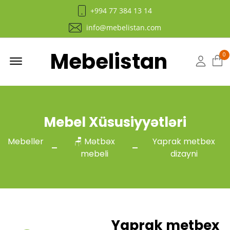
+994 77 384 13 14
info@mebelistan.com
Mebelistan
Menu
0
Hesab
Mebel Xüsusiyyətləri
Mebeller
🪑 Mətbəx
Yaprak metbex
mebeli
dizayni
Yaprak metbex