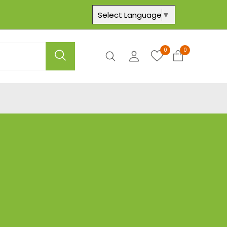
Select Language
▼
0
0
Axtar
Hesabım