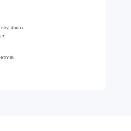
inliyi 35sm.
0sm.
i etmək