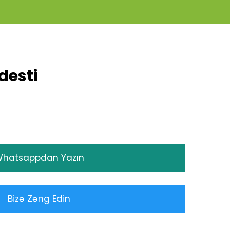
desti
hatsappdan Yazın
Bizə Zəng Edin