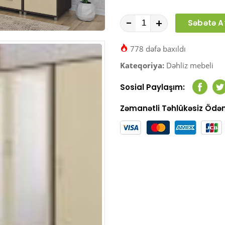
-
+
Səbətə A
778 dəfə baxıldı
Kateqoriya:
Dəhliz mebeli
Sosial Paylaşım:
Faceb
T
Zəmanətli Təhlükəsiz Öd