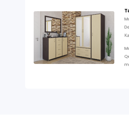
T
Mo
Də
Ka
Ma
Qe
m