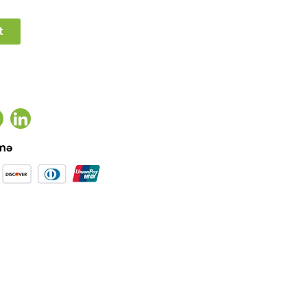
t
ook
witter
Linkedin
əmə