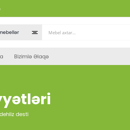
m
a
Bizimlə Əlaqə
yətləri
ehliz desti