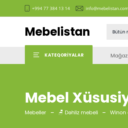
+994 77 384 13 14
info@mebelistan.co
Mebelistan
Mağaz
KATEQORIYALAR
Mebel Xüsusiy
Mebeller
🪑 Dəhliz mebeli
Winon d