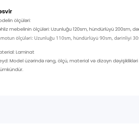
əsvir
delin ölçüləri:
hliz mebelinin ölçüləri: Uzunluğu 120sm, hündürlüyü 200sm, dər
motun ölçüləri: Uzunluğu 110sm, hündürlüyü 90sm, dərinliyi 3
terial: Laminat
yd: Model üzərində rəng, ölçü, material və dizayn dəyişikliklər
ümkündür.