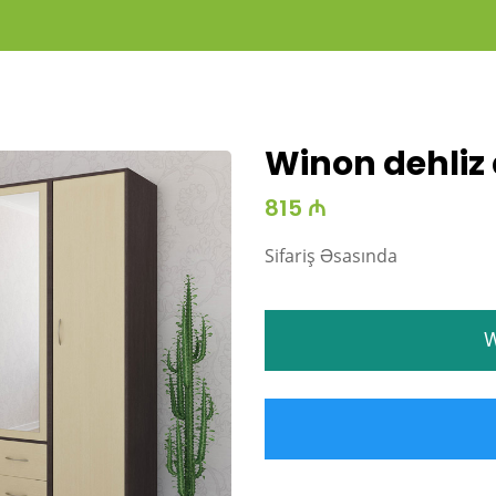
Winon dehliz 
815 ₼
Sifariş Əsasında
W