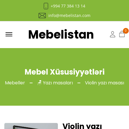
+994 77 384 13 14
info@mebelistan.com
Mebelistan
Menu
0
Hesab
Mebel Xüsusiyyətləri
Mebeller
🪑 Yazı masaları
Violin yazı masası
Violin yazı