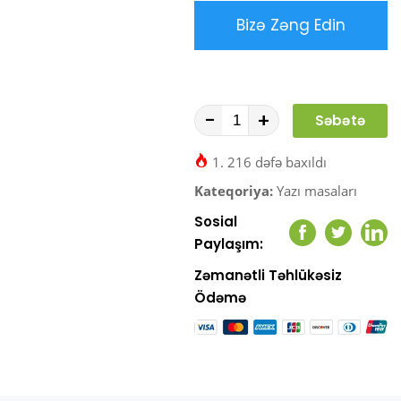
Bizə Zəng Edin
-
+
Səbətə
At
1. 216 dəfə baxıldı
Kateqoriya:
Yazı masaları
Sosial
Facebook
Twitter
Link
Paylaşım:
Zəmanətli Təhlükəsiz
Ödəmə