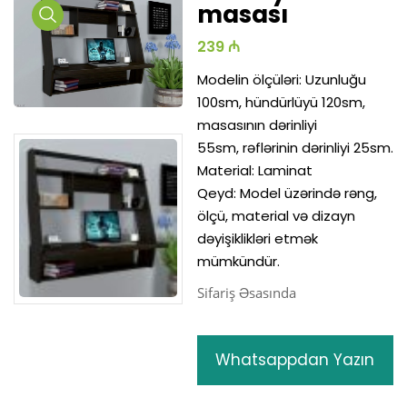
masası
Media
Media
Med
239 ₼
Gallery
Gallery
Gal
Modelin ölçüləri: Uzunluğu
100sm, hündürlüyü 120sm,
masasının dərinliyi
55sm, rəflərinin dərinliyi 25sm.
Material: Laminat
Qeyd: Model üzərində rəng,
ölçü, material və dizayn
dəyişiklikləri etmək
mümkündür.
Sifariş Əsasında
Whatsappdan Yazın