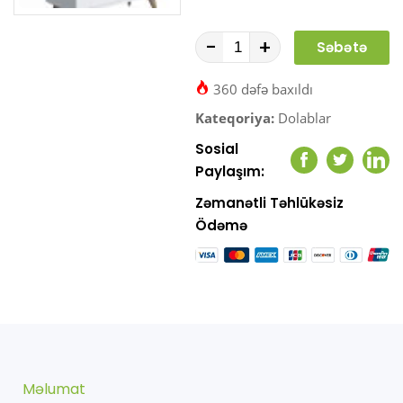
-
+
Səbətə
At
360 dəfə baxıldı
Kateqoriya:
Dolablar
Sosial
Facebook
Twitter
Link
Paylaşım:
Zəmanətli Təhlükəsiz
Ödəmə
Məlumat