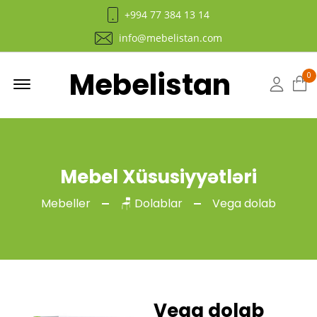
+994 77 384 13 14
info@mebelistan.com
Mebelistan
Menu
0
Hesab
Mebel Xüsusiyyətləri
Mebeller
🪑 Dolablar
Vega dolab
Vega dolab