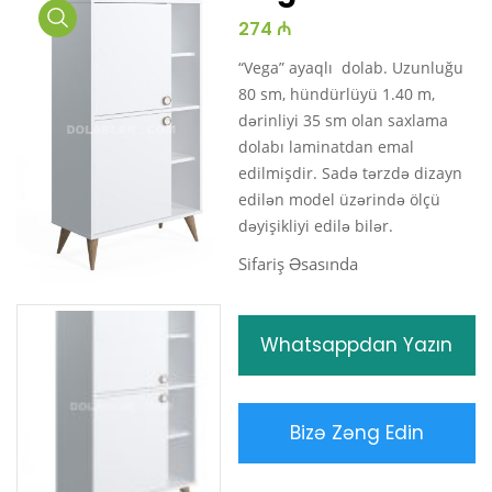
274 ₼
Media
Gallery
“Vega” ayaqlı dolab. Uzunluğu
80 sm, hündürlüyü 1.40 m,
dərinliyi 35 sm olan saxlama
dolabı laminatdan emal
edilmişdir. Sadə tərzdə dizayn
edilən model üzərində ölçü
dəyişikliyi edilə bilər.
Sifariş Əsasında
Whatsappdan Yazın
Bizə Zəng Edin