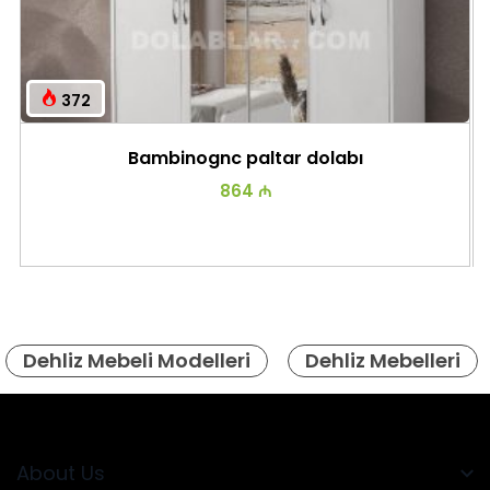
372
Bambinognc paltar dolabı
864 ₼
Dehliz Mebeli Modelleri
Dehliz Mebelleri
About Us