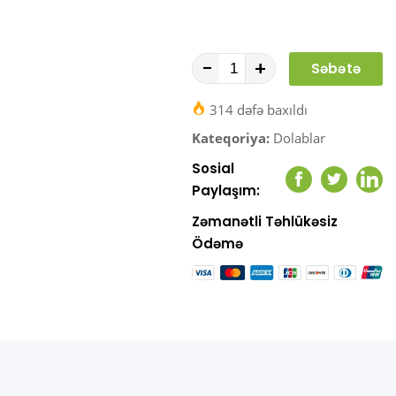
-
+
Səbətə
At
314 dəfə baxıldı
Kateqoriya:
Dolablar
Sosial
Facebook
Twitter
Link
Paylaşım:
Zəmanətli Təhlükəsiz
Ödəmə