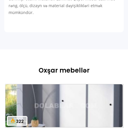
rəng, ölçü, dizayn və material dəyişiklikləri etmək
mümkündür.
Oxşar mebellər
322