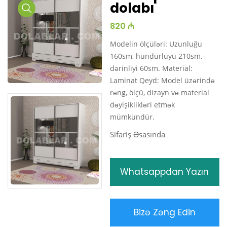
dolabı
Media
820 ₼
Gallery
Modelin ölçüləri: Uzunluğu
160sm, hündürlüyü 210sm,
dərinliyi 60sm. Material:
Laminat Qeyd: Model üzərində
rəng, ölçü, dizayn və material
dəyişiklikləri etmək
mümkündür.
Sifariş Əsasında
Whatsappdan Yazın
Bizə Zəng Edin