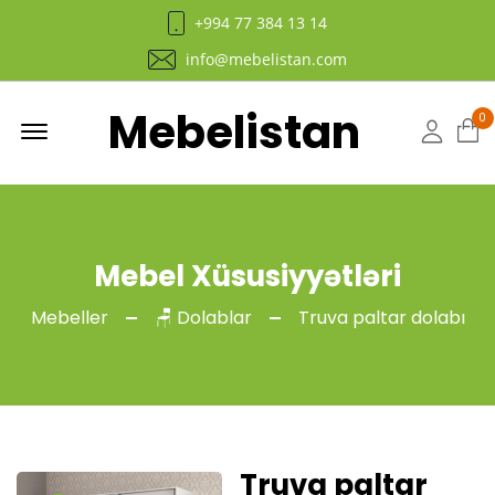
+994 77 384 13 14
info@mebelistan.com
Mebelistan
Menu
0
Hesab
Mebel Xüsusiyyətləri
Mebeller
🪑 Dolablar
Truva paltar dolabı
Truva paltar