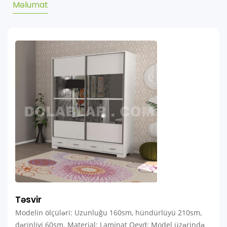
Məlumat
Təsvir
Modelin ölçüləri: Uzunluğu 160sm, hündürlüyü 210sm,
dərinliyi 60sm. Material: Laminat Qeyd: Model üzərində