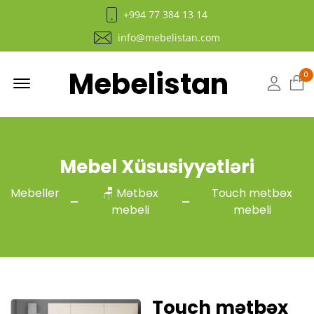
+994 77 384 13 14
info@mebelistan.com
Mebelistan
Menu
0
Hesab
Mebel Xüsusiyyətləri
Mebeller
🪑 Mətbəx
Touch mətbəx
mebeli
mebeli
Touch mətbəx