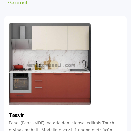
Məlumat
Təsvir
Panel (Panel-MDF) materialdan istehsal edilmiş Touch
mətbəx mebeli . Modelin qiyməti 1 paqon metr üçün