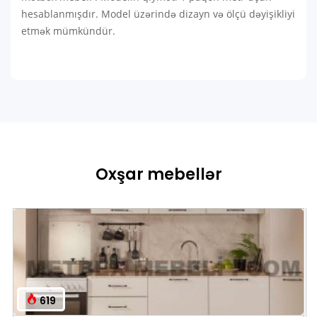
hesablanmışdır. Model üzərində dizayn və ölçü dəyişikliyi
etmək mümkündür.
Oxşar mebellər
619