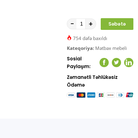
-
+
Səbətə
At
754 dəfə baxıldı
Kateqoriya:
Mətbəx mebeli
Sosial
Facebook
Twitter
Link
Paylaşım:
Zəmanətli Təhlükəsiz
Ödəmə