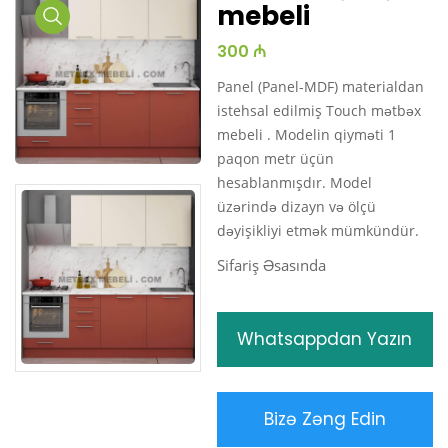
mebeli
Media
300 ₼
Gallery
Panel (Panel-MDF) materialdan
istehsal edilmiş Touch mətbəx
mebeli . Modelin qiyməti 1
paqon metr üçün
hesablanmışdır. Model
üzərində dizayn və ölçü
dəyişikliyi etmək mümkündür.
Sifariş Əsasında
Whatsappdan Yazın
Bizə Zəng Edin