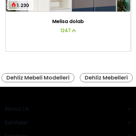
1. 230
Melisa dolab
1247 ₼
Dehliz Mebeli Modelleri
Dehliz Mebelleri
About Us
Səhifələr