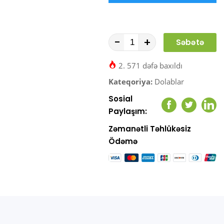
-
+
Səbətə
At
2. 571 dəfə baxıldı
Kateqoriya:
Dolablar
Sosial
Facebook
Twitter
Link
Paylaşım:
Zəmanətli Təhlükəsiz
Ödəmə