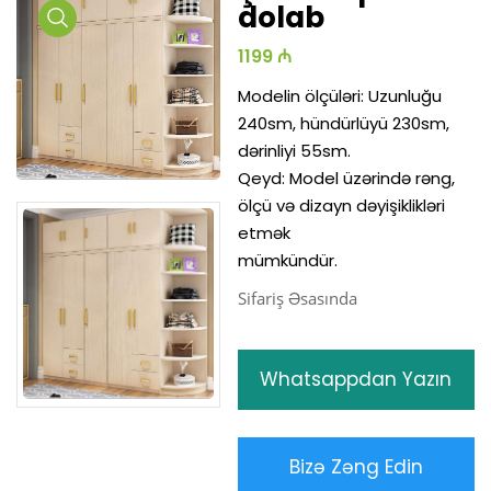
dolab
Media
1199 ₼
Gallery
Modelin ölçüləri: Uzunluğu
240sm, hündürlüyü 230sm,
dərinliyi 55sm.
Qeyd: Model üzərində rəng,
ölçü və dizayn dəyişiklikləri
etmək
mümkündür.
Sifariş Əsasında
Whatsappdan Yazın
Bizə Zəng Edin