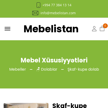
+994 77 384 13 14
info@mebelistan.com
Mebelistan
Menu
0
Hesab
Mebel Xüsusiyyətləri
Mebeller
🪑 Dolablar
Şkaf-kupe dolab
Şkaf-kupe