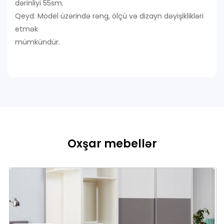
dərinliyi 55sm.
Qeyd: Model üzərində rəng, ölçü və dizayn dəyişiklikləri
etmək
mümkündür.
Oxşar mebellər