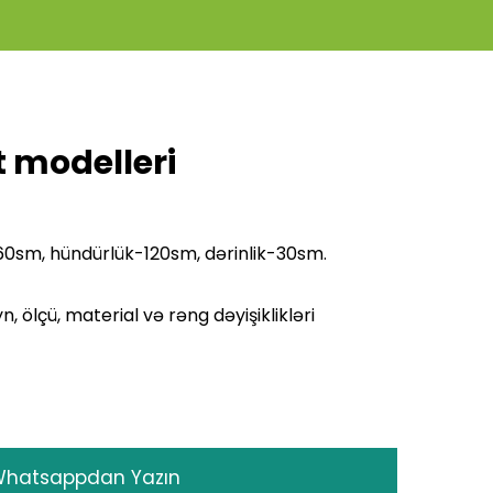
t modelleri
Media
Gallery
160sm, hündürlük-120sm, dərinlik-30sm.
, ölçü, material və rəng dəyişiklikləri
hatsappdan Yazın