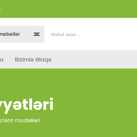
m
a
Bizimlə Əlaqə
yətləri
stent modelleri