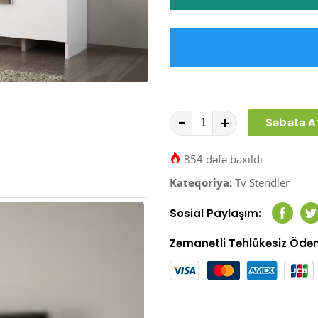
-
+
Səbətə A
854 dəfə baxıldı
Kateqoriya:
Tv Stendler
Sosial Paylaşım:
Faceb
T
Zəmanətli Təhlükəsiz Öd