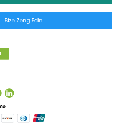
Bizə Zəng Edin
t
ook
witter
Linkedin
əmə