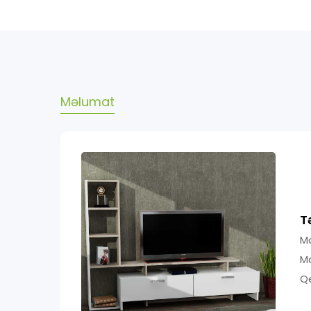
Məlumat
T
Mo
Ma
Qe