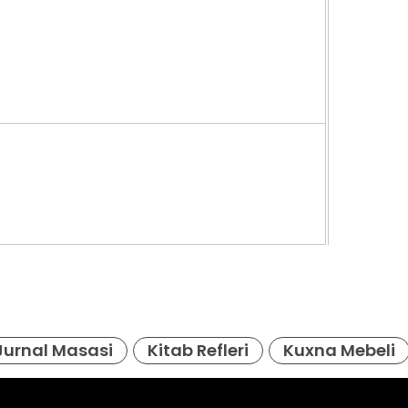
1. 074
Jurnal Masasi
Kitab Refleri
Kuxna Mebeli