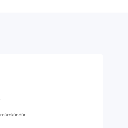
.
ri mümkündür.