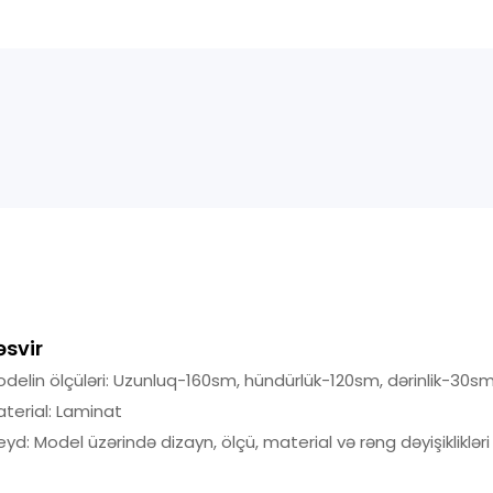
əsvir
delin ölçüləri: Uzunluq-160sm, hündürlük-120sm, dərinlik-30sm
terial: Laminat
yd: Model üzərində dizayn, ölçü, material və rəng dəyişikliklə