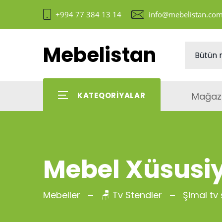
+994 77 384 13 14
info@mebelistan.co
Mebelistan
Mağaz
KATEQORIYALAR
Mebel Xüsusiy
Mebeller
🪑 Tv Stendler
Şimal tv 