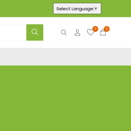
Select Language
▼
0
0
Axtar
Hesabım