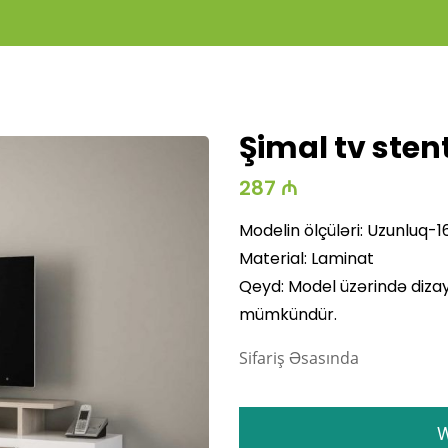
Şimal tv sten
287 ₼
Media
Gallery
Modelin ölçüləri: Uzunluq-
Material: Laminat
Qeyd: Model üzərində dizayn
mümkündür.
Sifariş Əsasında
W