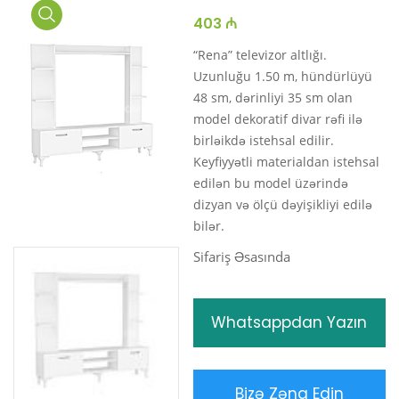
403 ₼
Media
Gallery
“Rena” televizor altlığı.
Uzunluğu 1.50 m, hündürlüyü
48 sm, dərinliyi 35 sm olan
model dekoratif divar rəfi ilə
birləikdə istehsal edilir.
Keyfiyyətli materialdan istehsal
edilən bu model üzərində
dizyan və ölçü dəyişikliyi edilə
bilər.
Sifariş Əsasında
Whatsappdan Yazın
Bizə Zəng Edin