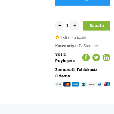
-
+
Səbətə
At
286 dəfə baxıldı
Kateqoriya:
Tv Stendler
Sosial
Facebook
Twitter
Link
Paylaşım:
Zəmanətli Təhlükəsiz
Ödəmə