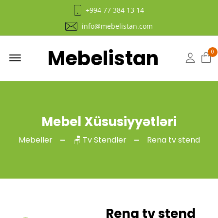
+994 77 384 13 14
info@mebelistan.com
Mebelistan
Menu
0
Hesab
Mebel Xüsusiyyətləri
Mebeller
🪑 Tv Stendler
Rena tv stend
Rena tv stend