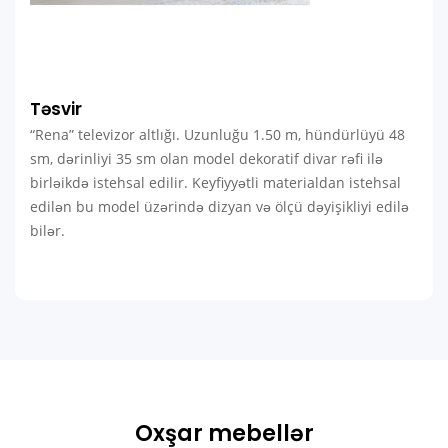
Təsvir
“Rena” televizor altlığı. Uzunluğu 1.50 m, hündürlüyü 48
sm, dərinliyi 35 sm olan model dekoratif divar rəfi ilə
birləikdə istehsal edilir. Keyfiyyətli materialdan istehsal
edilən bu model üzərində dizyan və ölçü dəyişikliyi edilə
bilər.
Oxşar mebellər