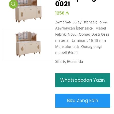
0021
Media
1256 ₼
Gallery
Zəmanət- 30 ay İstehsalçı ölkə-
Azərbaycan İstehsalçı- Mebel
Fabriki Növü- Qonaq Dəsti Əsas
material- Laminant 16-18 mm
Məhsulun adı- Qonag otagi
mebeli Ətraflı
Sifariş Əsasında
Whatsappdan Yazın
Bizə Zəng Edin