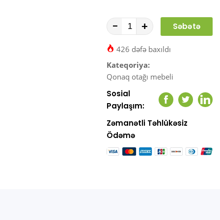
-
+
Səbətə
At
426 dəfə baxıldı
Kateqoriya:
Qonaq otağı mebeli
Sosial
Facebook
Twitter
Link
Paylaşım:
Zəmanətli Təhlükəsiz
Ödəmə