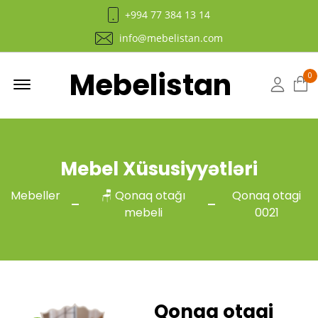
+994 77 384 13 14
info@mebelistan.com
Mebelistan
Menu
0
Hesab
Mebel Xüsusiyyətləri
Mebeller
🪑 Qonaq otağı
Qonaq otagi
mebeli
0021
Qonaq otagi