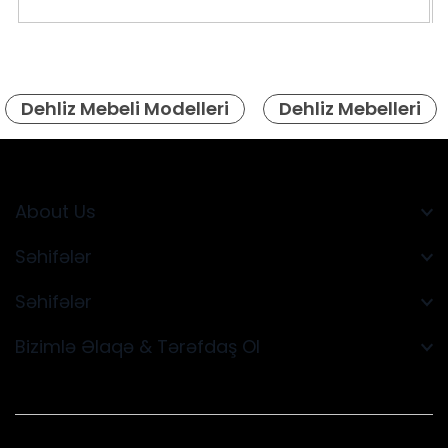
Dehliz Mebeli Modelleri
Dehliz Mebelleri
About Us
Səhifələr
Səhifələr
Bizimlə Əlaqə & Tərəfdaş Ol