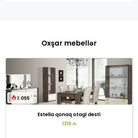
Oxşar mebellər
1. 055
Estella qonaq otagi desti
1319 ₼