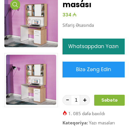
masası
Media
334 ₼
Gallery
Sifariş Əsasında
Whatsappdan Yazın
Bizə Zəng Edin
-
+
Səbətə
At
1. 085 dəfə baxıldı
Kateqoriya:
Yazı masaları