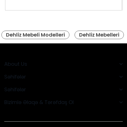
Dehliz Mebeli Modelleri
Dehliz Mebelleri
About Us
Səhifələr
Səhifələr
Bizimlə Əlaqə & Tərəfdaş Ol