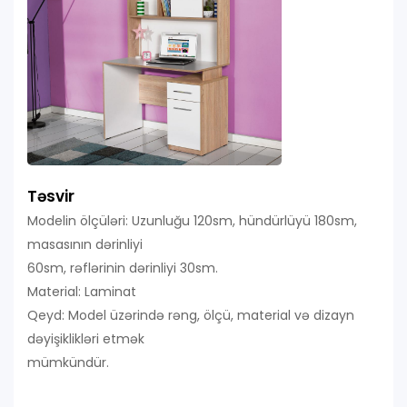
Təsvir
Modelin ölçüləri: Uzunluğu 120sm, hündürlüyü 180sm,
masasının dərinliyi
60sm, rəflərinin dərinliyi 30sm.
Material: Laminat
Qeyd: Model üzərində rəng, ölçü, material və dizayn
dəyişiklikləri etmək
mümkündür.