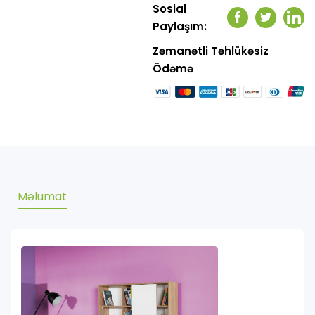
Sosial
Facebook
Twitter
Link
Paylaşım:
Zəmanətli Təhlükəsiz
Ödəmə
Məlumat