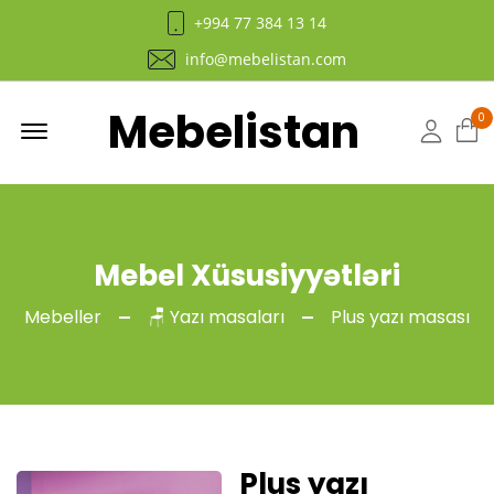
+994 77 384 13 14
info@mebelistan.com
Mebelistan
Menu
0
Hesab
Mebel Xüsusiyyətləri
Mebeller
🪑 Yazı masaları
Plus yazı masası
Plus yazı