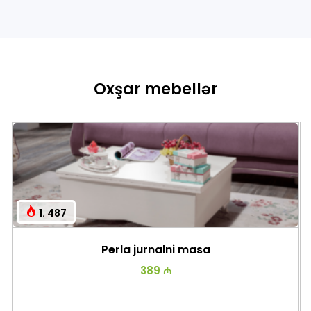
Oxşar mebellər
1. 487
Perla jurnalni masa
389 ₼