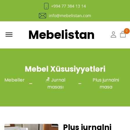
+994 77 384 13 14
info@mebelistan.com
Mebelistan
Menu
0
Hesab
Mebel Xüsusiyyətləri
Mebeller
🪑 Jurnal
Plus jurnalni
masası
masa
Plus jurnalni