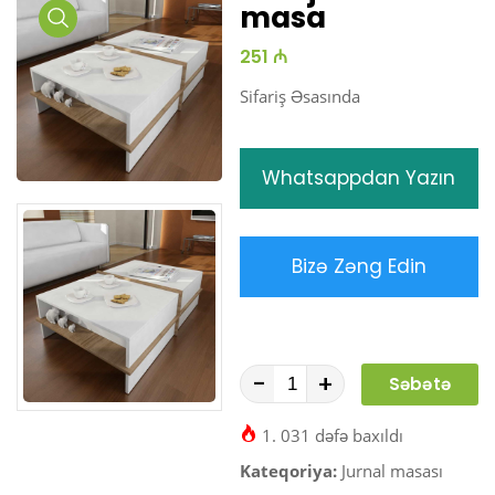
masa
Media
251 ₼
Gallery
Sifariş Əsasında
Whatsappdan Yazın
Bizə Zəng Edin
-
+
Səbətə
At
1. 031 dəfə baxıldı
Kateqoriya:
Jurnal masası