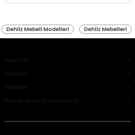
Dehliz Mebeli Modelleri
Dehliz Mebelleri
About Us
Səhifələr
Səhifələr
Bizimlə Əlaqə & Tərəfdaş Ol