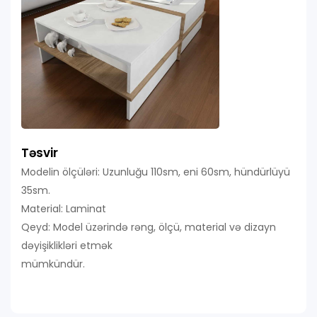
Təsvir
Modelin ölçüləri: Uzunluğu 110sm, eni 60sm, hündürlüyü
35sm.
Material: Laminat
Qeyd: Model üzərində rəng, ölçü, material və dizayn
dəyişiklikləri etmək
mümkündür.