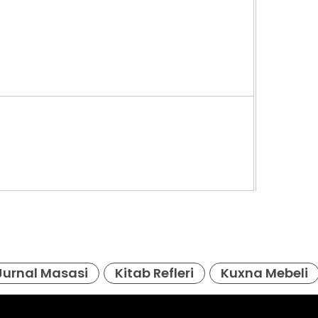
979
Jurnal Masasi
Kitab Refleri
Kuxna Mebeli