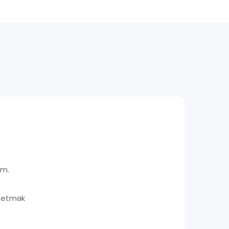
sm.
i etmək