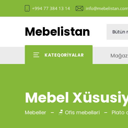
+994 77 384 13 14
info@mebelistan.co
Mebelistan
Mağaz
KATEQORIYALAR
Mebel Xüsusiy
Mebeller
🪑 Ofis mebelləri
Plato 