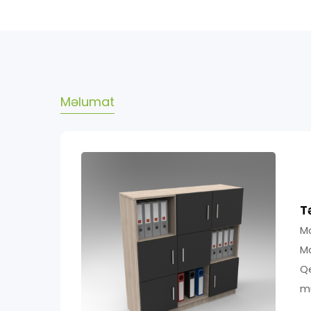
Məlumat
T
Mo
Ma
Qe
m