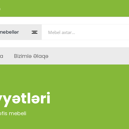
m
a
Bizimlə Əlaqə
yətləri
ofis mebeli