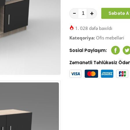
-
+
Səbətə A
1. 028 dəfə baxıldı
Kateqoriya:
Ofis mebelləri
Sosial Paylaşım:
Faceb
T
Zəmanətli Təhlükəsiz Öd