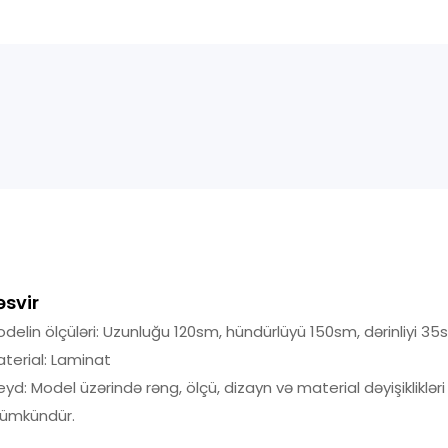
əsvir
delin ölçüləri: Uzunluğu 120sm, hündürlüyü 150sm, dərinliyi 35
terial: Laminat
yd: Model üzərində rəng, ölçü, dizayn və material dəyişikliklər
ümkündür.