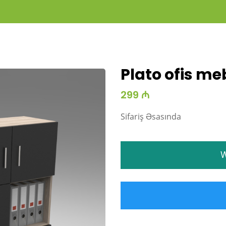
Plato ofis me
299 ₼
Sifariş Əsasında
W