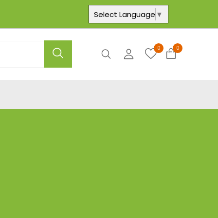
Select Language
▼
0
0
Axtar
Hesabım