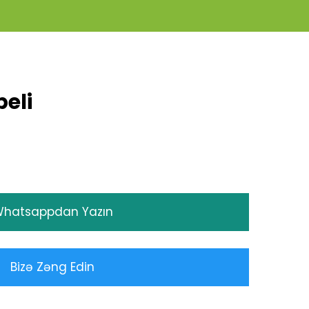
beli
hatsappdan Yazın
Bizə Zəng Edin