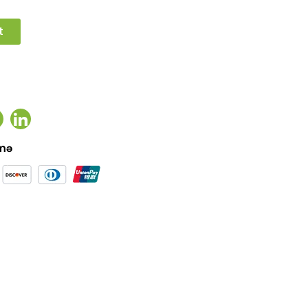
t
ook
witter
Linkedin
əmə