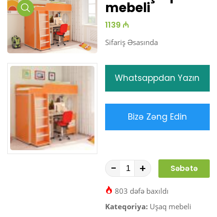
mebeli
Media
1139 ₼
Gallery
Sifariş Əsasında
Whatsappdan Yazın
Bizə Zəng Edin
-
+
Səbətə
At
803 dəfə baxıldı
Kateqoriya:
Uşaq mebeli