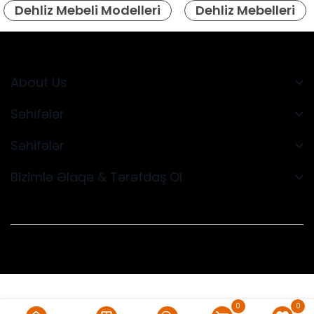
Dehliz Mebeli Modelleri
Dehliz Mebelleri
About Us
Səhifələr
Səhifələr
Bizimlə Əlaqə & Tərəfdaş Ol
0
0