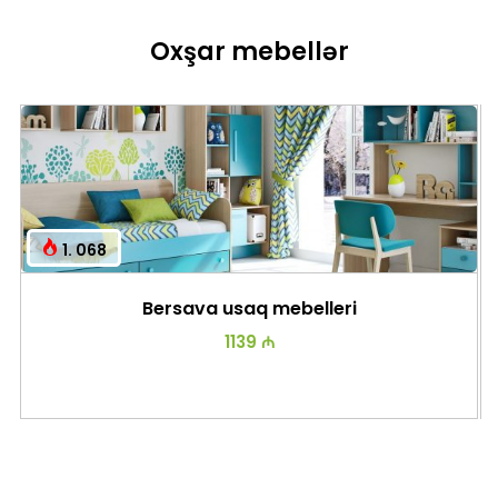
Oxşar mebellər
1. 068
Bersava usaq mebelleri
1139 ₼