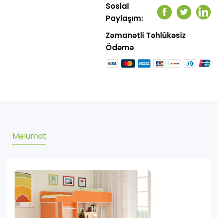
Sosial
Facebook
Twitter
Link
Paylaşım:
Zəmanətli Təhlükəsiz
Ödəmə
Məlumat