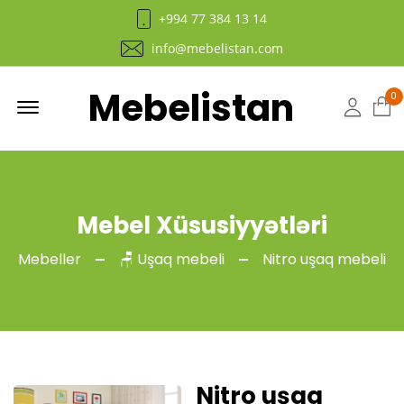
+994 77 384 13 14
info@mebelistan.com
Mebelistan
Menu
0
Hesab
Mebel Xüsusiyyətləri
Mebeller
🪑 Uşaq mebeli
Nitro uşaq mebeli
Nitro uşaq