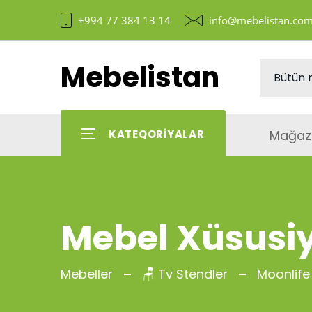
+994 77 384 13 14
info@mebelistan.co
Mebelistan
Mağaz
KATEQORIYALAR
Mebel Xüsusiy
Mebeller
🪑 Tv Stendler
Moonlife S