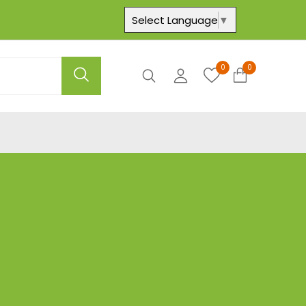
Select Language
▼
0
0
Axtar
Hesabım