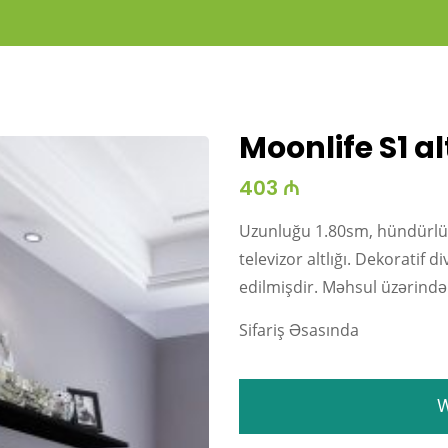
Moonlife S1 al
403 ₼
Uzunluğu 1.80sm, hündürlüyü
televizor altlığı. Dekoratif
edilmişdir. Məhsul üzərində ö
Sifariş Əsasında
W