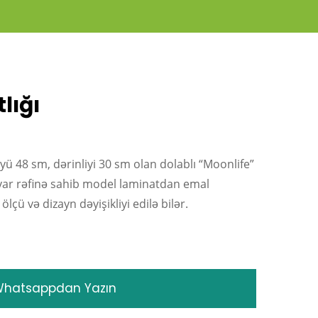
tlığı
 48 sm, dərinliyi 30 sm olan dolablı “Moonlife”
 divar rəfinə sahib model laminatdan emal
lçü və dizayn dəyişikliyi edilə bilər.
hatsappdan Yazın