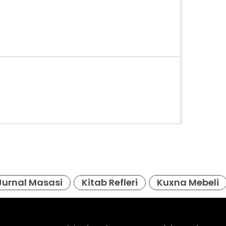
956
Jurnal Masasi
Kitab Refleri
Kuxna Mebeli