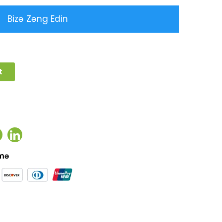
Bizə Zəng Edin
t
ook
witter
Linkedin
əmə