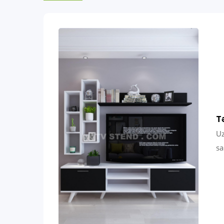
T
Uz
sa