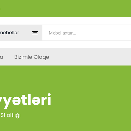
m
a
Bizimlə Əlaqə
yətləri
1 altlığı