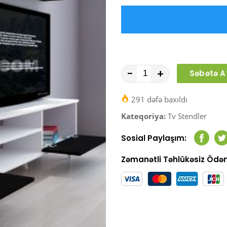
-
+
Səbətə A
291 dəfə baxıldı
Kateqoriya:
Tv Stendler
Sosial Paylaşım:
Faceb
T
Zəmanətli Təhlükəsiz Öd