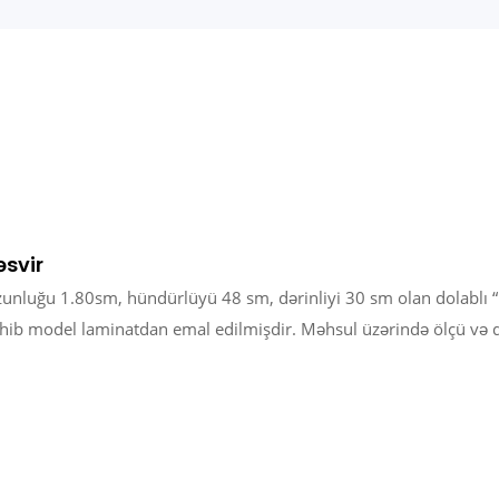
əsvir
unluğu 1.80sm, hündürlüyü 48 sm, dərinliyi 30 sm olan dolablı “Moo
hib model laminatdan emal edilmişdir. Məhsul üzərində ölçü və di