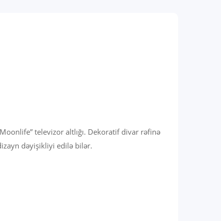
nlife” televizor altlığı. Dekoratif divar rəfinə
zayn dəyişikliyi edilə bilər.