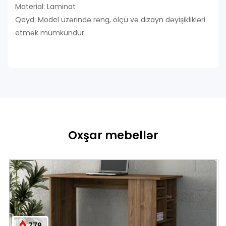
Material: Laminat
Qeyd: Model üzərində rəng, ölçü və dizayn dəyişiklikləri
etmək mümkündür.
Oxşar mebellər
779