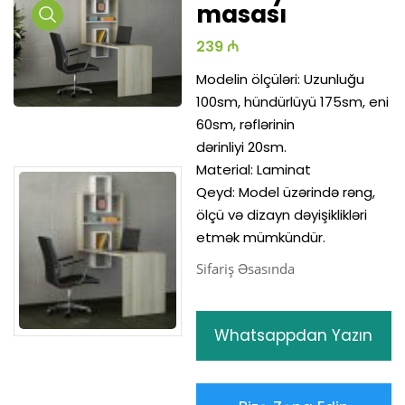
masası
Media
Media
Med
239 ₼
Gallery
Gallery
Gal
Modelin ölçüləri: Uzunluğu
100sm, hündürlüyü 175sm, eni
60sm, rəflərinin
dərinliyi 20sm.
Material: Laminat
Qeyd: Model üzərində rəng,
ölçü və dizayn dəyişiklikləri
etmək mümkündür.
Sifariş Əsasında
Whatsappdan Yazın