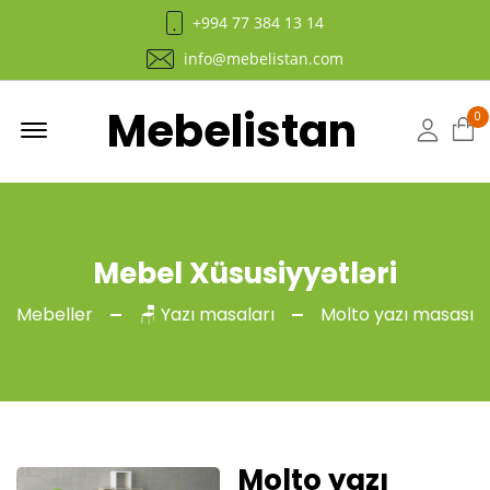
+994 77 384 13 14
info@mebelistan.com
Mebelistan
Menu
0
Hesab
Mebel Xüsusiyyətləri
Mebeller
🪑 Yazı masaları
Molto yazı masası
Molto yazı