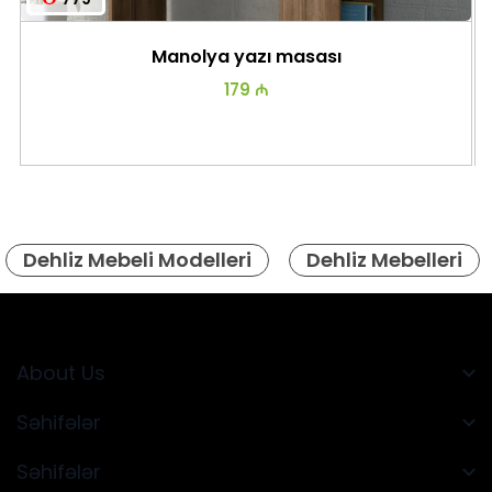
Manolya yazı masası
179 ₼
Dehliz Mebeli Modelleri
Dehliz Mebelleri
About Us
Səhifələr
Səhifələr