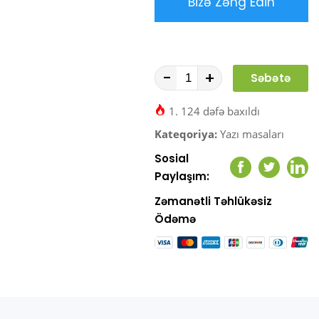
Bizə Zəng Edin
-
+
Səbətə
At
1. 124 dəfə baxıldı
Kateqoriya:
Yazı masaları
Sosial
Facebook
Twitter
Link
Paylaşım:
Zəmanətli Təhlükəsiz
Ödəmə