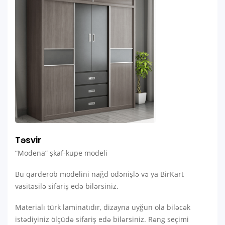
Təsvir
“Modena” şkaf-kupe modeli
Bu qarderob modelini nağd ödənişlə və ya BirKart
vasitəsilə sifariş edə bilərsiniz.
Materialı türk laminatıdır, dizayna uyğun ola biləcək
istədiyiniz ölçüdə sifariş edə bilərsiniz. Rəng seçimi