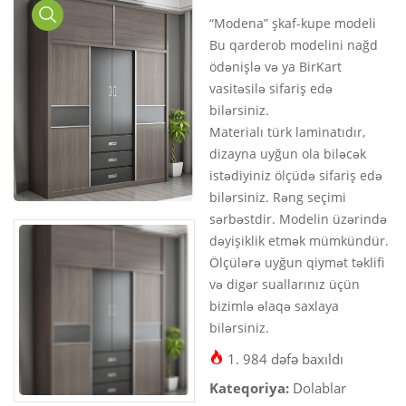
“Modena” şkaf-kupe modeli
Media
Bu qarderob modelini nağd
Gallery
ödənişlə və ya BirKart
vasitəsilə sifariş edə
bilərsiniz.
Materialı türk laminatıdır,
dizayna uyğun ola biləcək
istədiyiniz ölçüdə sifariş edə
bilərsiniz. Rəng seçimi
sərbəstdir. Modelin üzərində
dəyişiklik etmək mümkündür.
Ölçülərə uyğun qiymət təklifi
və digər suallarınız üçün
bizimlə əlaqə saxlaya
bilərsiniz.
1. 984 dəfə baxıldı
Kateqoriya:
Dolablar