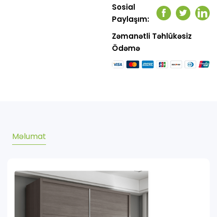
Sosial
Facebook
Twitter
Link
Paylaşım:
Zəmanətli Təhlükəsiz
Ödəmə
Məlumat