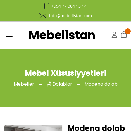
+994 77 384 13 14
info@mebelistan.com
Mebelistan
Menu
0
Hesab
Mebel Xüsusiyyətləri
Mebeller
🪑 Dolablar
Modena dolab
Modena dolab