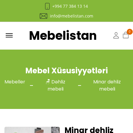
+994 77 384 13 14
info@mebelistan.com
Mebelistan
Menu
0
Hesab
Mebel Xüsusiyyətləri
Mebeller
🪑 Dəhliz
Minar dehliz
mebeli
mebeli
Minar dehliz