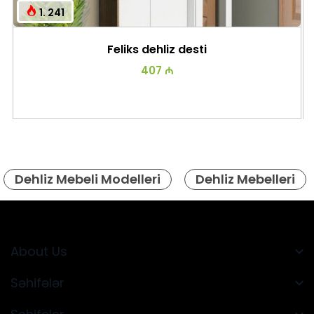
1. 241
Feliks dehliz desti
407 ₼
Dehliz Mebeli Modelleri
Dehliz Mebelleri
About Us
Səhifələr