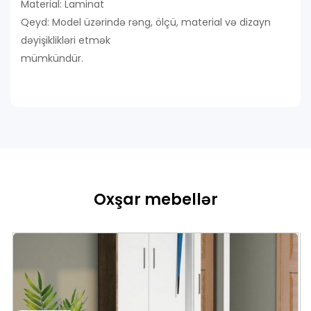
Material: Laminat
Qeyd: Model üzərində rəng, ölçü, material və dizayn
dəyişiklikləri etmək
mümkündür.
Oxşar mebellər