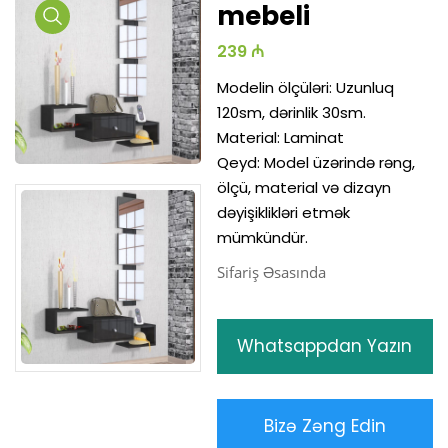
mebeli
Media
239 ₼
Gallery
Modelin ölçüləri: Uzunluq
120sm, dərinlik 30sm.
Material: Laminat
Qeyd: Model üzərində rəng,
ölçü, material və dizayn
dəyişiklikləri etmək
mümkündür.
Sifariş Əsasında
Whatsappdan Yazın
Bizə Zəng Edin