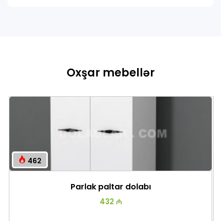
Oxşar mebellər
462
Parlak paltar dolabı
432 ₼