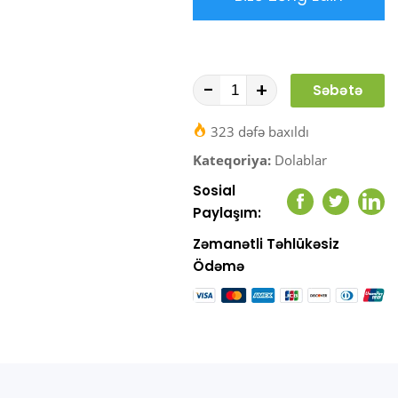
-
+
Səbətə
At
323 dəfə baxıldı
Kateqoriya:
Dolablar
Sosial
Facebook
Twitter
Link
Paylaşım:
Zəmanətli Təhlükəsiz
Ödəmə