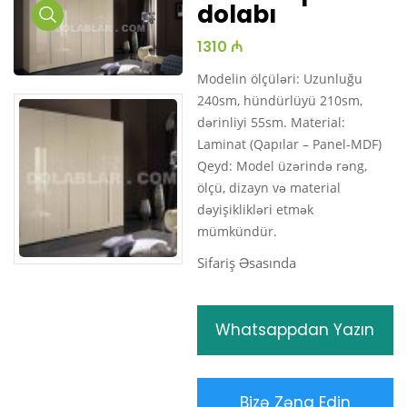
dolabı
Media
1310 ₼
Gallery
Modelin ölçüləri: Uzunluğu
240sm, hündürlüyü 210sm,
dərinliyi 55sm. Material:
Laminat (Qapılar – Panel-MDF)
Qeyd: Model üzərində rəng,
ölçü, dizayn və material
dəyişiklikləri etmək
mümkündür.
Sifariş Əsasında
Whatsappdan Yazın
Bizə Zəng Edin