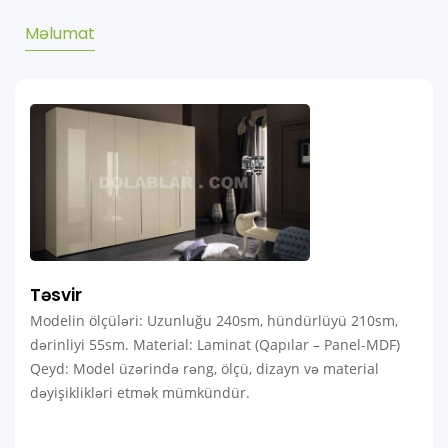
Məlumat
Təsvir
Modelin ölçüləri: Uzunluğu 240sm, hündürlüyü 210sm,
dərinliyi 55sm. Material: Laminat (Qapılar – Panel-MDF)
Qeyd: Model üzərində rəng, ölçü, dizayn və material
dəyişiklikləri etmək mümkündür.