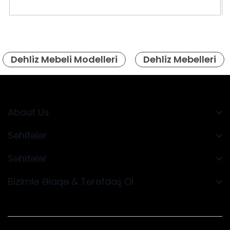
Dehliz Mebeli Modelleri
Dehliz Mebelleri
About Us
Səhifələr
Səhifələr
Bizimlə Əlaqə & Tərəfdaş Ol