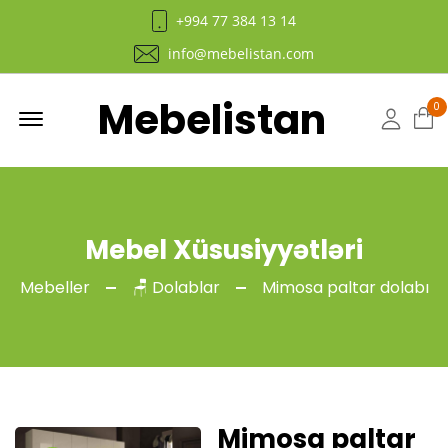
+994 77 384 13 14
info@mebelistan.com
Mebelistan
Menu
0
Hesab
Mebel Xüsusiyyətləri
Mebeller
🪑 Dolablar
Mimosa paltar dolabı
Mimosa paltar