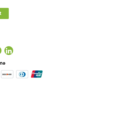
t
ook
witter
Linkedin
əmə