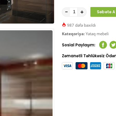
-
+
Səbətə A
987 dəfə baxıldı
Kateqoriya:
Yataq mebeli
Sosial Paylaşım:
Faceb
T
Zəmanətli Təhlükəsiz Öd