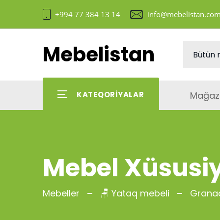
+994 77 384 13 14
info@mebelistan.co
Mebelistan
Mağaz
KATEQORIYALAR
Mebel Xüsusiy
Mebeller
🪑 Yataq mebeli
Grana