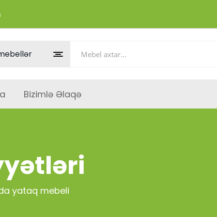
m
a
Bizimlə Əlaqə
yətləri
da yataq mebeli