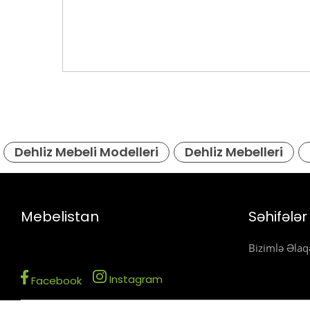
Dehliz Mebeli Modelleri
Dehliz Mebelleri
Mebelistan
Səhifələr
Bizimlə Əlaq
Instagram
Facebook