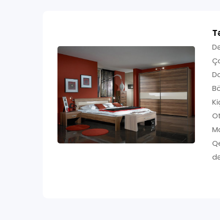
T
Də
Ç
D
B
K
O
Ma
Qe
də