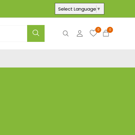
Select Language
▼
0
0
Axtar
Hesabım