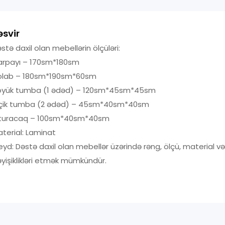
əsvir
stə daxil olan mebellərin ölçüləri:
arpayı – 170sm*180sm
olab – 180sm*190sm*60sm
öyük tumba (1 ədəd) – 120sm*45sm*45sm
içik tumba (2 ədəd) – 45sm*40sm*40sm
turacaq – 100sm*40sm*40sm
terial: Laminat
yd: Dəstə daxil olan mebellər üzərində rəng, ölçü, material v
yişiklikləri etmək mümkündür.