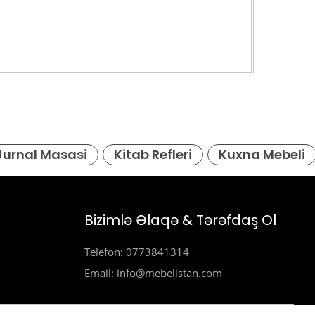
Jurnal Masasi
Kitab Refleri
Kuxna Mebeli
Bizimlə Əlaqə & Tərəfdaş Ol
Telefon: 0773841314
Email: info@mebelistan.com