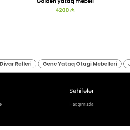
Golden yataq mebeli
4200 ₼
Divar Refleri
Genc Yataq Otagi Mebelleri
Səhifələr
ə
Haqqımızda