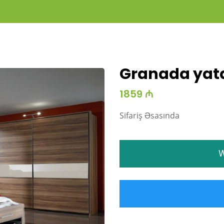
Granada yat
1859 ₼
Sifariş Əsasında
W