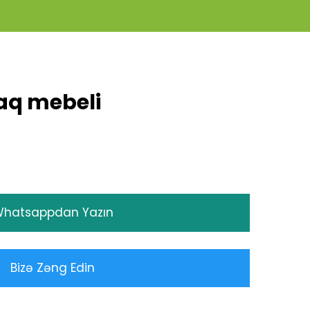
aq mebeli
hatsappdan Yazın
Bizə Zəng Edin