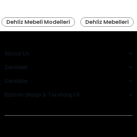
Dehliz Mebeli Modelleri
Dehliz Mebelleri
About Us
Səhifələr
Səhifələr
Bizimlə Əlaqə & Tərəfdaş Ol