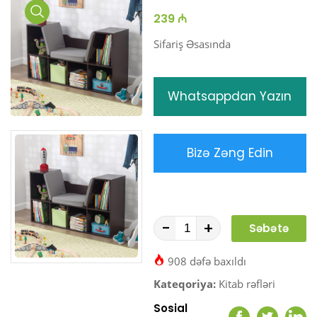
239 ₼
Media
Gallery
Sifariş Əsasında
Whatsappdan Yazın
Bizə Zəng Edin
-
+
Səbətə
At
908 dəfə baxıldı
Kateqoriya:
Kitab rəfləri
Sosial