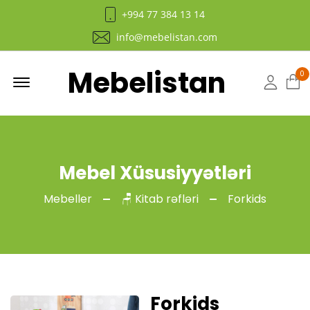
+994 77 384 13 14
info@mebelistan.com
Mebelistan
Menu
0
Hesab
Mebel Xüsusiyyətləri
Mebeller
🪑 Kitab rəfləri
Forkids
Forkids