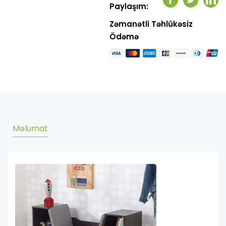
Facebook
Twitter
Link
Paylaşım:
Zəmanətli Təhlükəsiz
Ödəmə
Məlumat