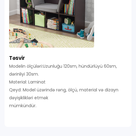
Təsvir
Modelin ölçüləri:Uzunluğu 120sm, hündürlüyü 60sm,
dərinliyi 30sm.
Material: Laminat
Qeyd: Model üzərində rəng, ölçü, material və dizayn
dəyişiklikləri etmək
mümkündür.