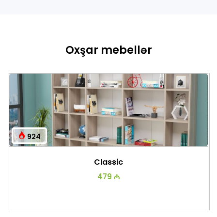
Oxşar mebellər
924
Classic
479 ₼