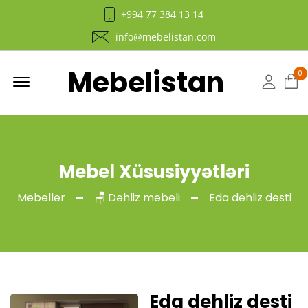
+994 77 384 13 14
info@mebelistan.com
Mebelistan
Menu
0
Hesab
Mebel Xüsusiyyətləri
Mebeller
🪑 Dəhliz mebeli
Eda dehliz desti
Eda dehliz desti