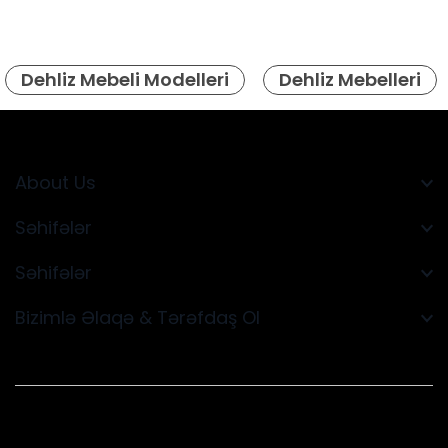
Dehliz Mebeli Modelleri
Dehliz Mebelleri
About Us
Səhifələr
Səhifələr
Bizimlə Əlaqə & Tərəfdaş Ol