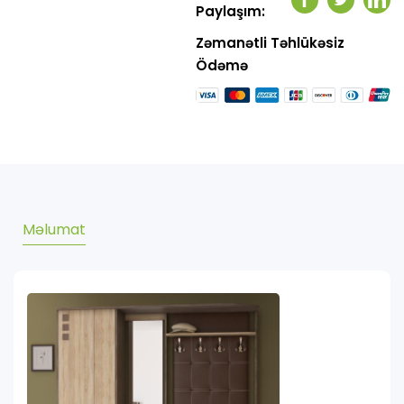
Facebook
Twitter
Link
Paylaşım:
Zəmanətli Təhlükəsiz
Ödəmə
Məlumat