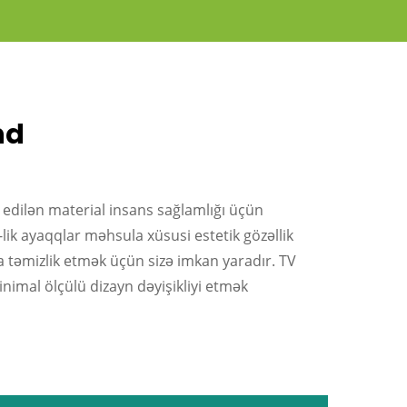
nd
edilən material insans sağlamlığı üçün
lik ayaqqlar məhsula xüsusi estetik gözəllik
a təmizlik etmək üçün sizə imkan yaradır. TV
imal ölçülü dizayn dəyişikliyi etmək