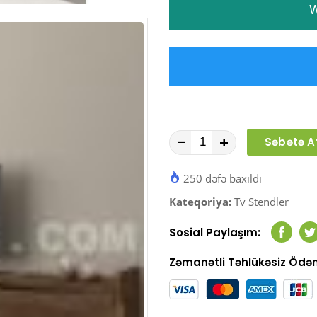
W
-
+
Səbətə A
250 dəfə baxıldı
Kateqoriya:
Tv Stendler
Sosial Paylaşım:
Faceb
T
Zəmanətli Təhlükəsiz Öd