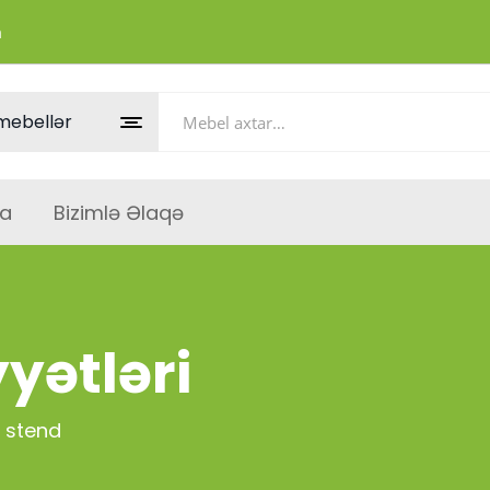
m
a
Bizimlə Əlaqə
yətləri
 stend