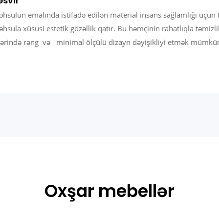
əsvir
hsulun emalında istifadə edilən material insans sağlamlığı üçün 
hsula xüsusi estetik gözəllik qatır. Bu həmçinin rahatlıqla təmizl
ərində rəng və minimal ölçülü dizayn dəyişikliyi etmək mümkü
Oxşar mebellər