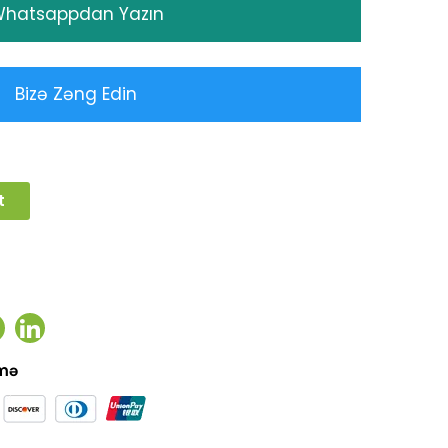
hatsappdan Yazın
Bizə Zəng Edin
t
ook
witter
Linkedin
əmə