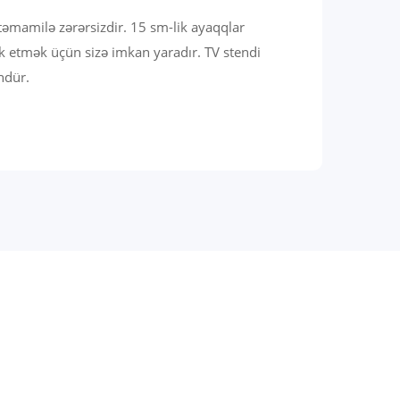
təmamilə zərərsizdir. 15 sm-lik ayaqqlar
ik etmək üçün sizə imkan yaradır. TV stendi
ndür.