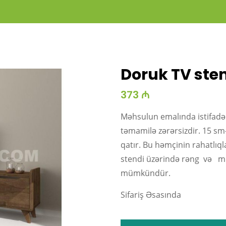
Doruk TV ste
373 ₼
Məhsulun emalında istifadə 
təmamilə zərərsizdir. 15 sm-
qatır. Bu həmçinin rahatlıql
stendi üzərində rəng və min
mümkündür.
Sifariş Əsasında