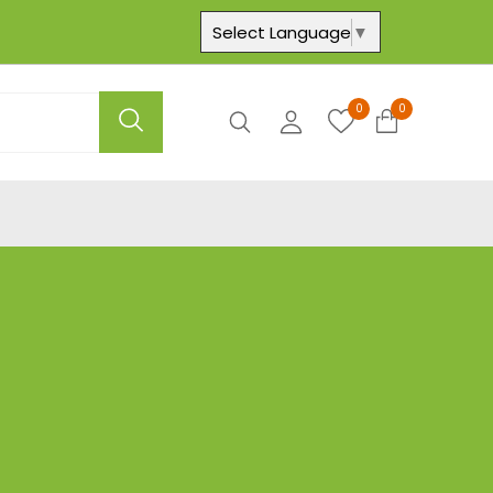
Select Language
▼
0
0
Axtar
Hesabım