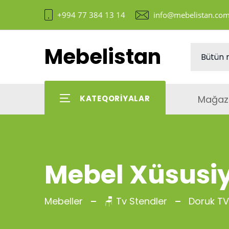
+994 77 384 13 14
info@mebelistan.co
Mebelistan
Mağaz
KATEQORIYALAR
Mebel Xüsusiy
Mebeller
🪑 Tv Stendler
Doruk TV