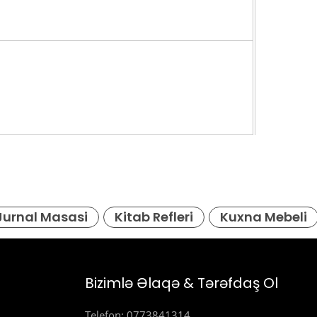
1. 091
Jurnal Masasi
Kitab Refleri
Kuxna Mebeli
Bizimlə Əlaqə & Tərəfdaş Ol
Telefon: 0773841314