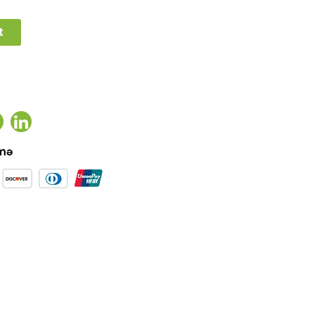
t
ook
witter
Linkedin
əmə