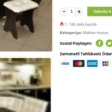
-
+
Səbətə A
1. 186 dəfə baxıldı
Kateqoriya:
Mətbəx masası
Sosial Paylaşım:
Faceb
T
Zəmanətli Təhlükəsiz Öd