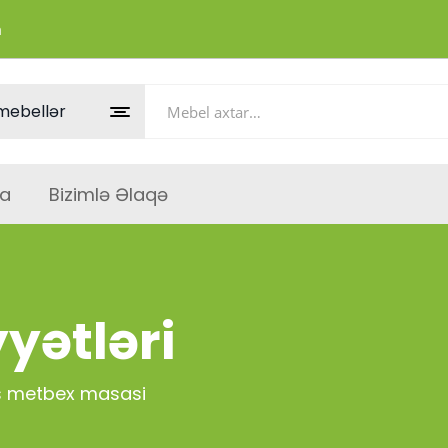
m
a
Bizimlə Əlaqə
yətləri
s metbex masasi