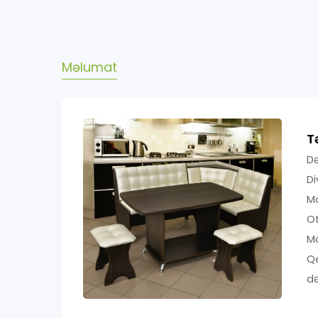
Məlumat
T
Də
D
M
O
Ma
Qe
də