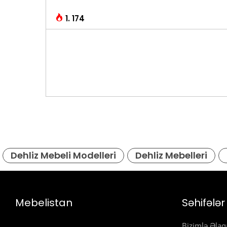
1. 174
Dehliz Mebeli Modelleri
Dehliz Mebelleri
Mebelistan
Səhifələr
Bizimlə Əlaq