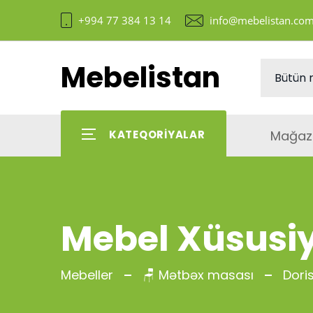
+994 77 384 13 14
info@mebelistan.co
Mebelistan
Mağaz
KATEQORIYALAR
Mebel Xüsusiy
Mebeller
🪑 Mətbəx masası
Dori