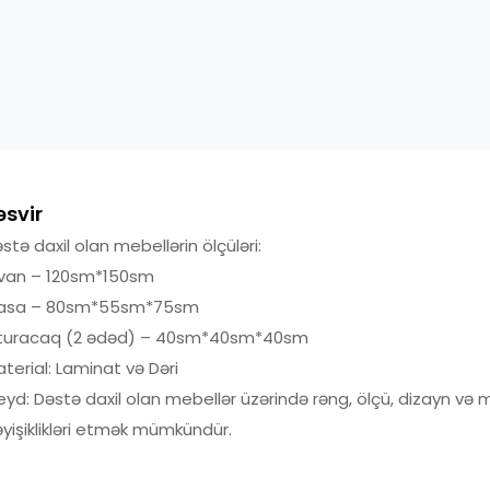
əsvir
stə daxil olan mebellərin ölçüləri:
ivan – 120sm*150sm
asa – 80sm*55sm*75sm
turacaq (2 ədəd) – 40sm*40sm*40sm
terial: Laminat və Dəri
yd: Dəstə daxil olan mebellər üzərində rəng, ölçü, dizayn və 
yişiklikləri etmək mümkündür.