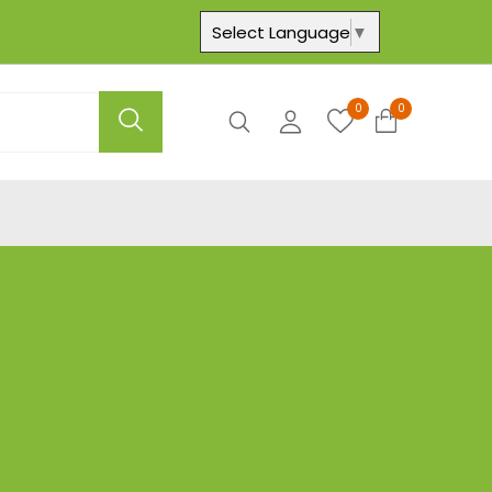
Select Language
▼
0
0
Axtar
Hesabım