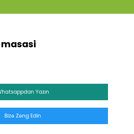
 masasi
hatsappdan Yazın
Bizə Zəng Edin