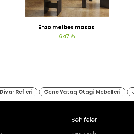
Enzo metbex masasi
647 ₼
Divar Refleri
Genc Yataq Otagi Mebelleri
Səhifələr
ə
Haqqımızda