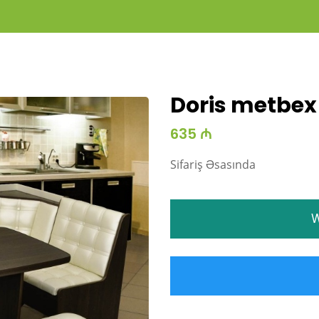
Doris metbex
635 ₼
Sifariş Əsasında
W