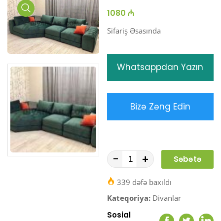
1080 ₼
Media
Gallery
Sifariş Əsasında
Whatsappdan Yazın
Bizə Zəng Edin
-
+
Səbətə
At
339 dəfə baxıldı
Kateqoriya:
Divanlar
Sosial