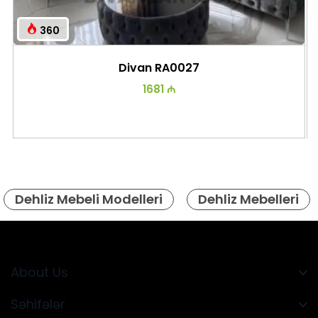
360
Divan RA0027
1681 ₼
Dehliz Mebeli Modelleri
Dehliz Mebelleri
About Us
Səhifələr