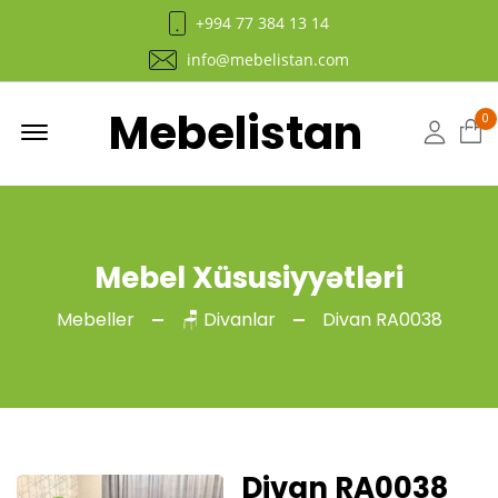
+994 77 384 13 14
info@mebelistan.com
Mebelistan
Menu
0
Hesab
Mebel Xüsusiyyətləri
Mebeller
🪑 Divanlar
Divan RA0038
Divan RA0038