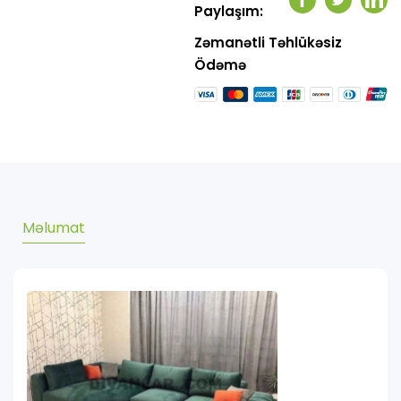
Facebook
Twitter
Link
Paylaşım:
Zəmanətli Təhlükəsiz
Ödəmə
Məlumat