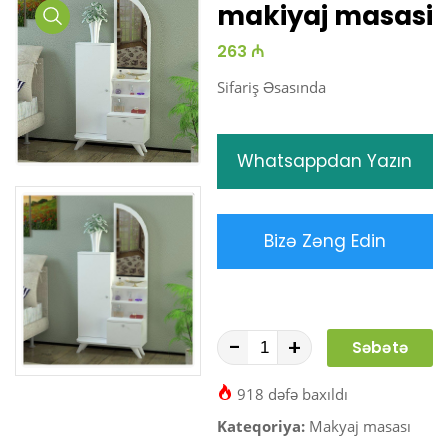
makiyaj masasi
Media
263 ₼
Gallery
Sifariş Əsasında
Whatsappdan Yazın
Bizə Zəng Edin
-
+
Səbətə
At
918 dəfə baxıldı
Kateqoriya:
Makyaj masası