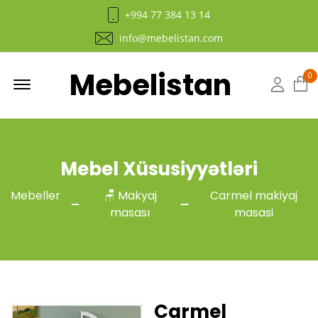
+994 77 384 13 14
info@mebelistan.com
Mebelistan
Menu
0
Hesab
Mebel Xüsusiyyətləri
Mebeller
🪑 Makyaj
Carmel makiyaj
masası
masasi
Carmel