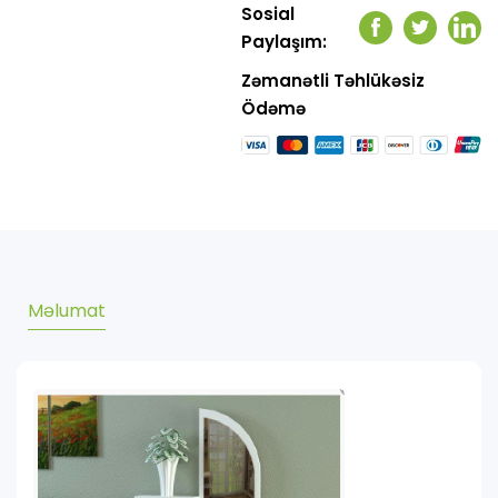
Sosial
Facebook
Twitter
Link
Paylaşım:
Zəmanətli Təhlükəsiz
Ödəmə
Məlumat