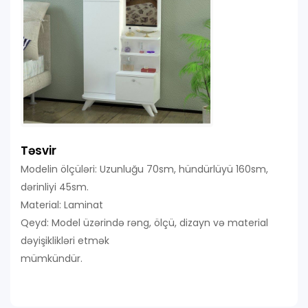
Təsvir
Modelin ölçüləri: Uzunluğu 70sm, hündürlüyü 160sm,
dərinliyi 45sm.
Material: Laminat
Qeyd: Model üzərində rəng, ölçü, dizayn və material
dəyişiklikləri etmək
mümkündür.