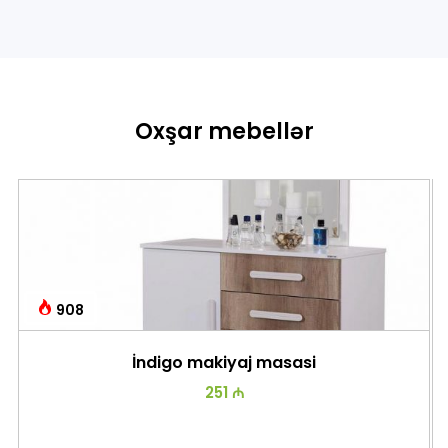
Oxşar mebellər
908
İndigo makiyaj masasi
251 ₼