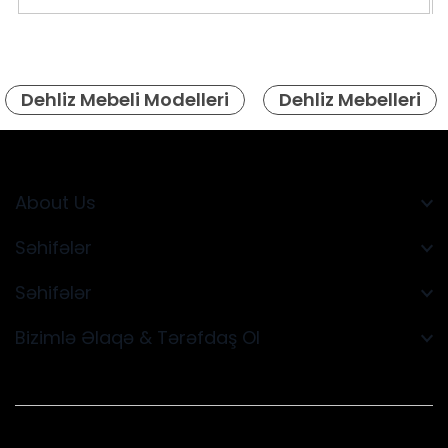
Dehliz Mebeli Modelleri
Dehliz Mebelleri
About Us
Səhifələr
Səhifələr
Bizimlə Əlaqə & Tərəfdaş Ol