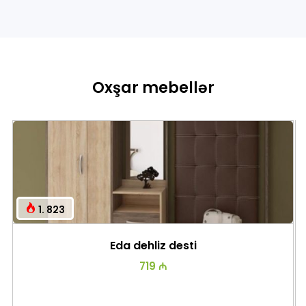
Oxşar mebellər
1. 823
Eda dehliz desti
719 ₼