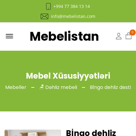
+994 77 384 13 14
info@mebelistan.com
Mebelistan
Menu
0
Hesab
Mebel Xüsusiyyətləri
Mebeller
🪑 Dəhliz mebeli
Bİngo dehliz desti
Bİngo dehliz