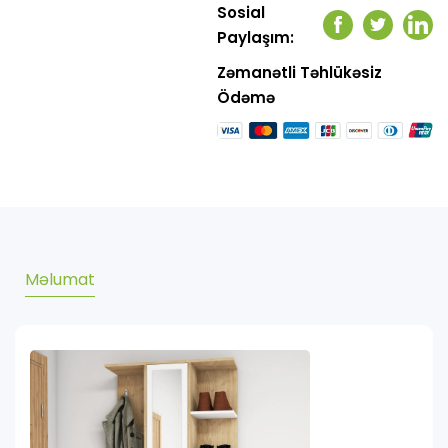
Sosial
Facebook
Twitter
Link
Paylaşım:
Zəmanətli Təhlükəsiz
Ödəmə
Məlumat