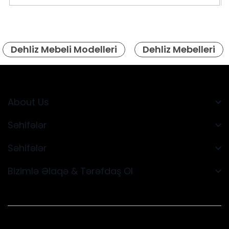
Dehliz Mebeli Modelleri
Dehliz Mebelleri
About Us
Səhifələr
Səhifələr
Bizimlə Əlaqə & Tərəfdaş Ol