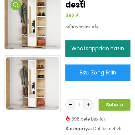
desti
Media
382 ₼
Gallery
Sifariş Əsasında
Whatsappdan Yazın
Bizə Zəng Edin
-
+
Səbətə
At
898 dəfə baxıldı
Kateqoriya:
Dəhliz mebeli