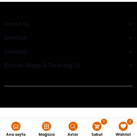
About Us
Səhifələr
Səhifələr
Bizimlə Əlaqə & Tərəfdaş Ol
0
0
Ana səyfə
Mağaza
Axtar
Səbət
Wishlist