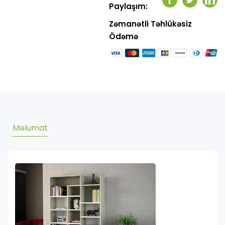
Facebook
Twitter
Link
Paylaşım:
Zəmanətli Təhlükəsiz
Ödəmə
Məlumat