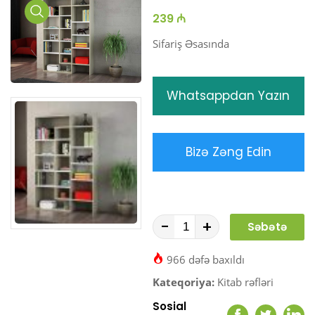
239 ₼
Media
Gallery
Sifariş Əsasında
Whatsappdan Yazın
Bizə Zəng Edin
-
+
Səbətə
At
966 dəfə baxıldı
Kateqoriya:
Kitab rəfləri
Sosial