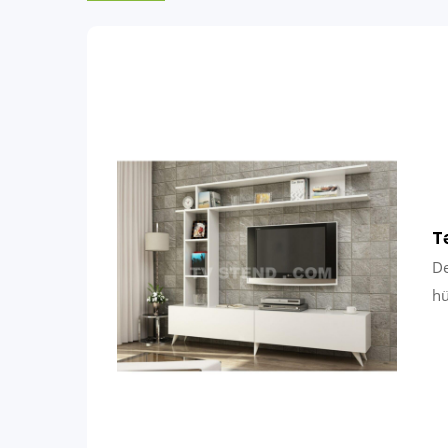
T
De
hü