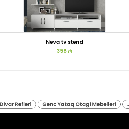
Neva tv stend
358 ₼
Divar Refleri
Genc Yataq Otagi Mebelleri