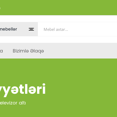
m
a
Bizimlə Əlaqə
yətləri
elevizor altı