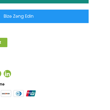
Bizə Zəng Edin
t
ook
witter
Linkedin
əmə