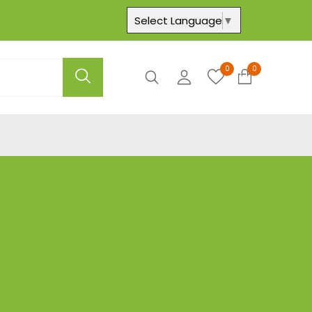
Select Language
▼
0
0
Axtar
Hesabım