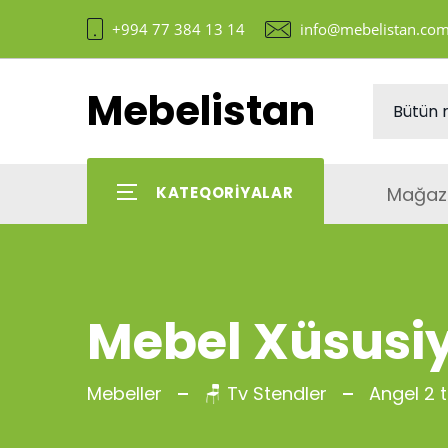
+994 77 384 13 14
info@mebelistan.co
Mebelistan
Mağaz
KATEQORIYALAR
Mebel Xüsusiy
Mebeller
🪑 Tv Stendler
Angel 2 t