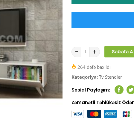
-
+
Səbətə A
264 dəfə baxıldı
Kateqoriya:
Tv Stendler
Sosial Paylaşım:
Faceb
T
Zəmanətli Təhlükəsiz Öd