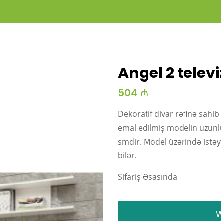
Angel 2 televi
504 ₼
Dekoratif divar rəfinə sahib
emal edilmiş modelin uzunl
smdir. Model üzərində istəyə
bilər.
Sifariş Əsasında
W