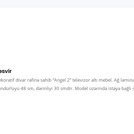
əsvir
koratif divar rəfinə sahib “Angel 2” televizor altı mebel. Ağ la
ndürlüyü 48 sm, dərinliyi 30 smdir. Model üzərində istəyə bağlı ola