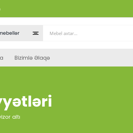
m
a
Bizimlə Əlaqə
yətləri
izor altı