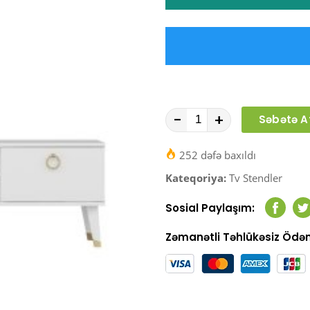
-
+
Səbətə A
252 dəfə baxıldı
Kateqoriya:
Tv Stendler
Sosial Paylaşım:
Faceb
T
Zəmanətli Təhlükəsiz Öd