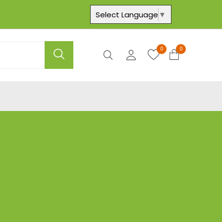
Select Language
▼
0
0
Axtar
Hesabım