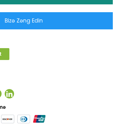
Bizə Zəng Edin
t
ook
witter
Linkedin
əmə