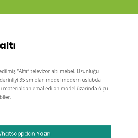
altı
n edilmiş “Alfa” televizor altı mebel. Uzunluğu
dərinliyi 35 sm olan model modern üslubda
qlı materialdan emal edilən model üzərində ölçü
bilər.
hatsappdan Yazın