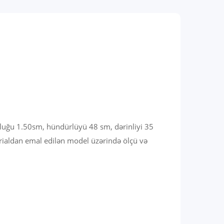
zunluğu 1.50sm, hündürlüyü 48 sm, dərinliyi 35
rialdan emal edilən model üzərində ölçü və