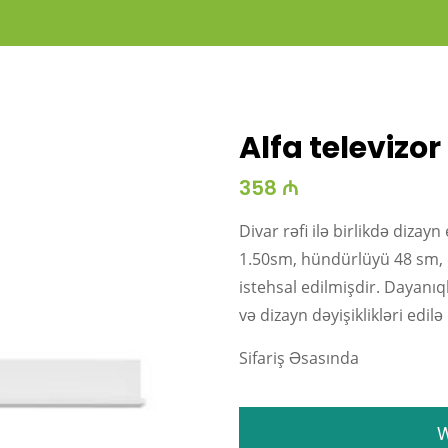
Alfa televizor 
358 ₼
Divar rəfi ilə birlikdə dizay
1.50sm, hündürlüyü 48 sm, 
istehsal edilmişdir. Dayanı
və dizayn dəyişiklikləri edilə 
Sifariş Əsasında
W