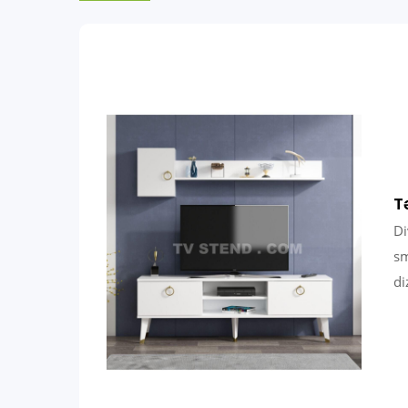
T
Di
sm
di