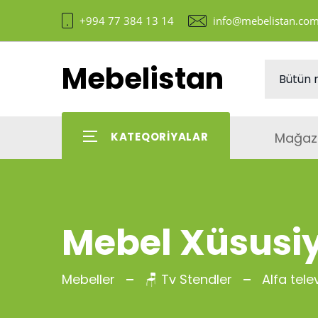
+994 77 384 13 14
info@mebelistan.co
Mebelistan
Mağaz
KATEQORIYALAR
Mebel Xüsusiy
Mebeller
🪑 Tv Stendler
Alfa telev