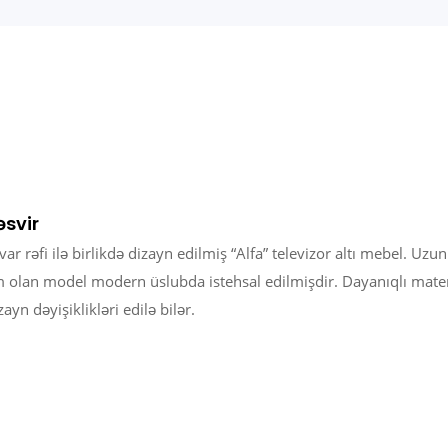
əsvir
var rəfi ilə birlikdə dizayn edilmiş “Alfa” televizor altı mebel. U
 olan model modern üslubda istehsal edilmişdir. Dayanıqlı mate
zayn dəyişiklikləri edilə bilər.